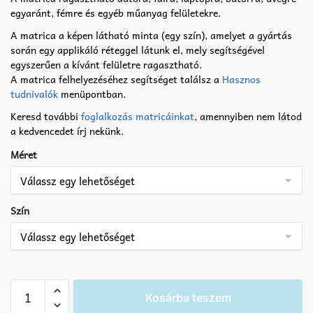
egyaránt, fémre és egyéb műanyag felületekre.
A matrica a képen látható minta (egy szín), amelyet a gyártás
során egy applikáló réteggel látunk el, mely segítségével
egyszerűen a kívánt felületre ragasztható.
A matrica felhelyezéséhez segítséget találsz a
Hasznos
tudnivalók
menüpontban.
Keresd további
foglalkozás matricáinkat
, amennyiben nem látod
a kedvencedet írj nekünk.
Méret
Szín
Tűzoltó
Kosárba teszem
matrica