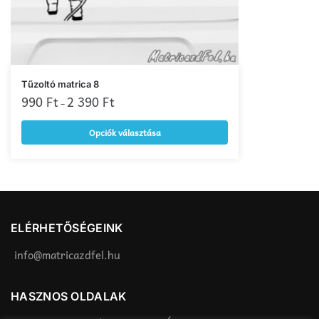
a
termékoldalon
választhatók
ki
Ennek
Tűzoltó matrica 8
a
990
Ft
2 390
Ft
–
terméknek
Opciók választása
több
variációja
van.
A
változatok
a
ELÉRHETŐSÉGEINK
termékoldalon
választhatók
info@matricazdfel.hu
ki
HASZNOS OLDALAK