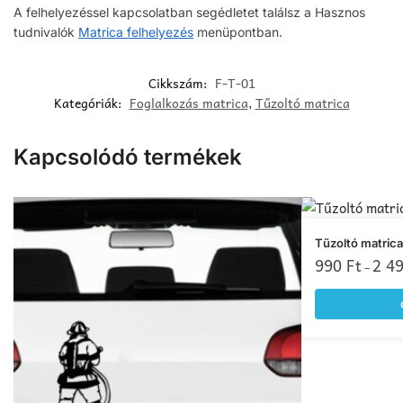
A felhelyezéssel kapcsolatban segédletet találsz a Hasznos
tudnivalók
Matrica felhelyezés
menüpontban.
Cikkszám:
F-T-01
Kategóriák:
Foglalkozás matrica
,
Tűzoltó matrica
Kapcsolódó termékek
Ennek
Tűzoltó matrica
a
990
Ft
2 4
–
terméknek
több
variációja
van.
A
változatok