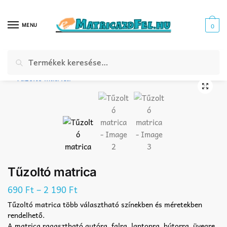
Skip
Skip
to
to
MENU
0
navigation
content
Keresés
Keresés
Kezdőlap
Webáruház
Foglalkozás matrica
Tűzoltó matrica
Tűzoltó matrica
/
/
/
/
a
következőre:
🔍
Tűzoltó matrica
–
690
Ft
2 190
Ft
Tűzoltó matrica több választható színekben és méretekben
rendelhető.
A matrica ragasztható autóra, falra, laptopra, bútorra, üvegre