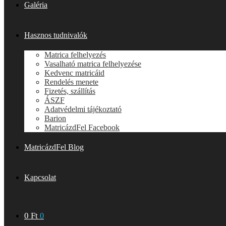
Galéria
Hasznos tudnivalók
Matrica felhelyezés
Vasalható matrica felhelyezése
Kedvenc matricáid
Rendelés menete
Fizetés, szállítás
ÁSZF
Adatvédelmi tájékoztató
Barion
MatricázdFel Facebook
MatricázdFel Blog
Kapcsolat
0
Ft
0