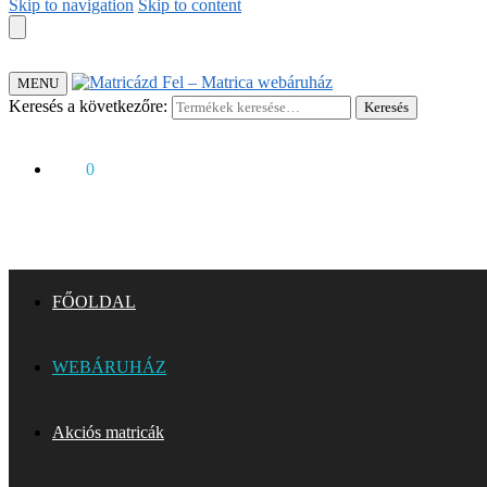
Skip to navigation
Skip to content
MENU
Keresés a következőre:
Keresés
0
Ft
0
FŐOLDAL
WEBÁRUHÁZ
Akciós matricák