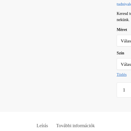
tudnival
Keresd 
nekünk.
Méret
Szín
Törlés
Uszkár
matrica
mennyi
Leírás
További információk