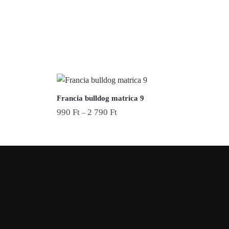
Francia bulldog matrica 9
990
Ft
2 790
Ft
–
Ennek
a
terméknek
több
variációja
van.
A
változatok