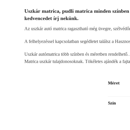
Uszkár matrica, pudli matrica minden színben
kedvencedet írj nekünk.
Az uszkár autó matrica ragasztható még üvegre, szélvédőre
A felhelyezéssel kapcsolatban segédletet találsz a Haszn
Uszkár autómatrica több színben és méretben rendelhető. 
Matrica uszkár tulajdonosoknak. Tökéletes ajándék a fajt
Méret
Szín