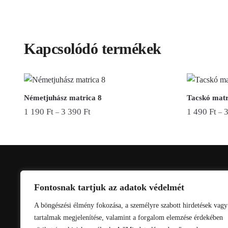
Kapcsolódó termékek
Németjuhász matrica 8
Tacskó matr
1 190
Ft
3 390
Ft
1 490
Ft
–
–
Ennek
Ennek
a
a
terméknek
terméknek
több
több
variációja
variációja
ELÉRHETŐSÉGEINK
Fontosnak tartjuk az adatok védelmét
van.
van.
info@matricazdfel.hu
A böngészési élmény fokozása, a személyre szabott hirdetések vagy
A
A
tartalmak megjelenítése, valamint a forgalom elemzése érdekében
változatok
változatok