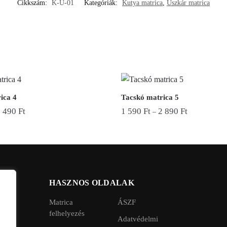
Cikkszám:
K-U-01
Kategóriák:
Kutya matrica
,
Uszkár matrica
ica 4
Tacskó matrica 5
3 490
Ft
1 590
Ft
2 890
Ft
–
Ennek
a
terméknek
több
variációja
HASZNOS OLDALAK
van.
Matrica
ÁSZF
A
felhelyezés
változatok
Adatvédelmi