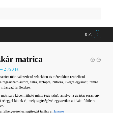
0
Ft
0
kár matrica
–
2 790
Ft
atrica több választható színekben és méretekben rendelhető.
a ragasztható autóra, falra, laptopra, bútorra, üvegre egyaránt, fémre
 műanyag felületekre.
 matrica a képen látható minta (egy szín), amelyet a gyártás során egy
ó réteggel látunk el, mely segítségével egyszerűen a kívánt felületre
ató.
a felhelyezéséhez segítséget találsz a
Hasznos