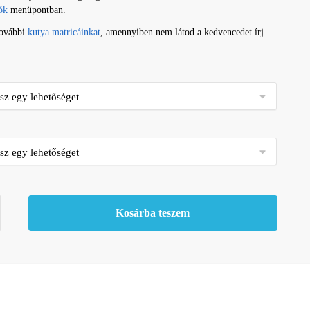
ók
menüpontban.
további
kutya matricáinkat
, amennyiben nem látod a kedvencedet írj
Kosárba teszem
ség