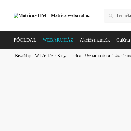
Skip
Skip
to
to
Keresés
Keresés
navigation
content
a
következőre:
FŐOLDAL
WEBÁRUHÁZ
Akciós matricák
Galéria
Kezdőlap
/
Webáruház
/
Kutya matrica
/
Uszkár matrica
/
Uszkár ma