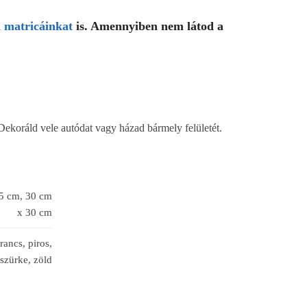
 matricáinkat
is. Amennyiben nem látod a
Dekoráld vele autódat vagy házad bármely felületét.
25 cm, 30 cm
x 30 cm
rancs, piros,
 szürke, zöld