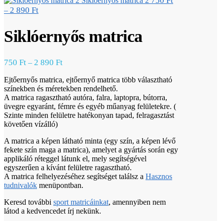
750
Ft
Siklóernyős matrica 2
2 890
Ft
–
Siklóernyős matrica
750
Ft
2 890
Ft
–
Ejtőernyős matrica, ejtőernyő matrica több választható
színekben és méretekben rendelhető.
A matrica ragasztható autóra, falra, laptopra, bútorra,
üvegre egyaránt, fémre és egyéb műanyag felületekre. (
Szinte minden felületre hatékonyan tapad, felragasztást
követően vízálló)
A matrica a képen látható minta (egy szín, a képen lévő
fekete szín maga a matrica), amelyet a gyártás során egy
applikáló réteggel látunk el, mely segítségével
egyszerűen a kívánt felületre ragasztható.
A matrica felhelyezéséhez segítséget találsz a
Hasznos
tudnivalók
menüpontban.
Keresd további
sport matricáinkat
, amennyiben nem
látod a kedvencedet írj nekünk.