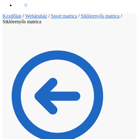
0
Ft
0
Kezdőlap
/
Webáruház
/
Sport matrica
/
Siklóernyős matrica
/
Siklóernyős matrica