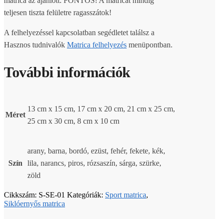
matrica az ajánlott. FONTOS! A matricát mindig
teljesen tiszta felületre ragasszátok!
A felhelyezéssel kapcsolatban segédletet találsz a
Hasznos tudnivalók
Matrica felhelyezés
menüpontban.
További információk
13 cm x 15 cm, 17 cm x 20 cm, 21 cm x 25 cm,
Méret
25 cm x 30 cm, 8 cm x 10 cm
arany, barna, bordó, ezüst, fehér, fekete, kék,
Szín
lila, narancs, piros, rózsaszín, sárga, szürke,
zöld
Cikkszám:
S-SE-01
Kategóriák:
Sport matrica
,
Siklóernyős matrica