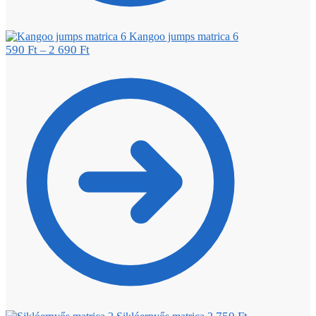
Kangoo jumps matrica 6
590
Ft
2 690
Ft
–