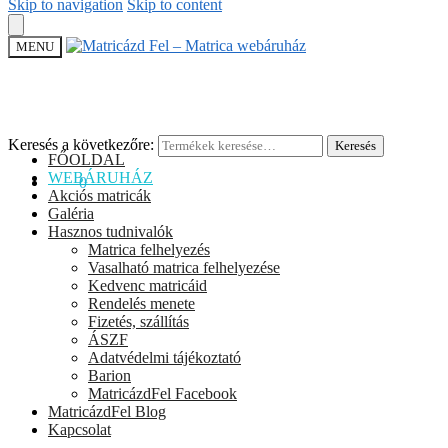
Skip to navigation
Skip to content
MENU
Keresés a következőre:
Keresés
FŐOLDAL
WEBÁRUHÁZ
0
Ft
0
Akciós matricák
Galéria
Hasznos tudnivalók
Matrica felhelyezés
Vasalható matrica felhelyezése
Kedvenc matricáid
Rendelés menete
Fizetés, szállítás
ÁSZF
Adatvédelmi tájékoztató
Barion
MatricázdFel Facebook
MatricázdFel Blog
Kapcsolat