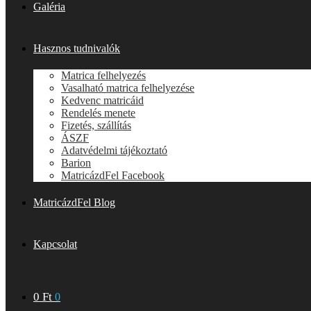
Galéria
Hasznos tudnivalók
Matrica felhelyezés
Vasalható matrica felhelyezése
Kedvenc matricáid
Rendelés menete
Fizetés, szállítás
ÁSZF
Adatvédelmi tájékoztató
Barion
MatricázdFel Facebook
MatricázdFel Blog
Kapcsolat
0
Ft
0