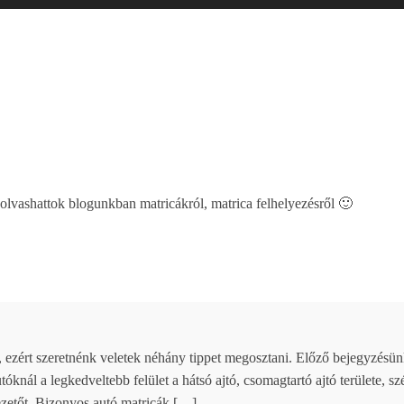
lvashattok blogunkban matricákról, matrica felhelyezésről 🙂
k, ezért szeretnénk veletek néhány tippet megosztani. Előző bejegyzésü
utóknál a legkedveltebb felület a hátsó ajtó, csomagtartó ajtó területe, s
vezetőt. Bizonyos autó matricák […]