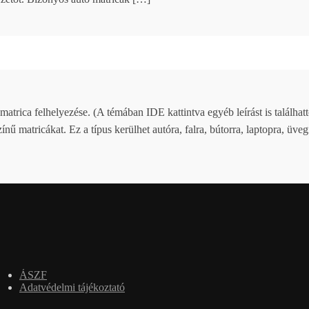
 matrica felhelyezése. (A témában IDE kattintva egyéb leírást is találha
nű matricákat. Ez a típus kerülhet autóra, falra, bútorra, laptopra, üveg
ÁSZF
Adatvédelmi tájékoztató