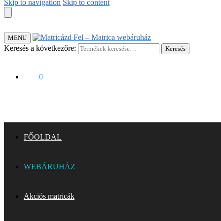
Skip to navigation
Skip to content
MENU
Keresés a következőre:
Keresés
0
Ft
0
FŐOLDAL
WEBÁRUHÁZ
Akciós matricák