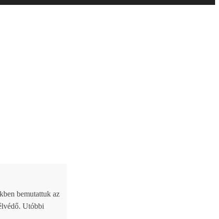
nkben bemutattuk az
zélvédő. Utóbbi