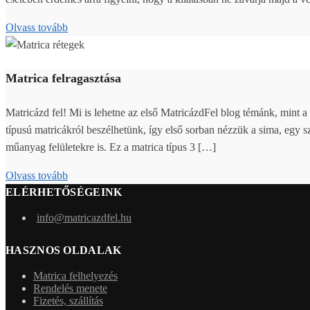
Olvass tovább
Matrica felragasztása
Matricázd fel! Mi is lehetne az első MatricázdFel blog témánk, mint a
típusú matricákról beszélhetünk, így első sorban nézzük a sima, egy szí
műanyag felületekre is. Ez a matrica típus 3 […]
Olvass tovább
ELÉRHETŐSÉGEINK
info@matricazdfel.hu
HASZNOS OLDALAK
Matrica felhelyezés
Rendelés menete
Fizetés, szállítás