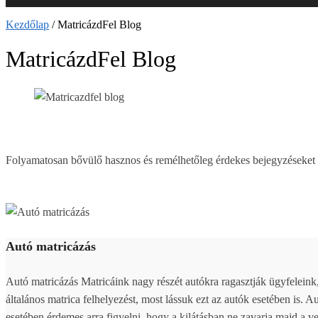
Kezdőlap
/
MatricázdFel Blog
MatricázdFel Blog
Folyamatosan bővülő hasznos és remélhetőleg érdekes bejegyzéseket o
Autó matricázás
Autó matricázás Matricáink nagy részét autókra ragasztják ügyfelein
általános matrica felhelyezést, most lássuk ezt az autók esetében is. A
esetében érdemes arra figyelni, hogy a kilátásban ne zavarja majd a 