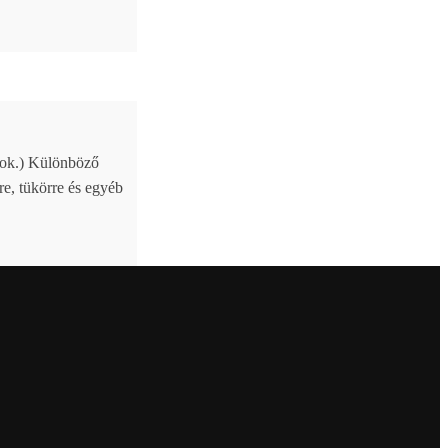
ttok.) Különböző
re, tükörre és egyéb