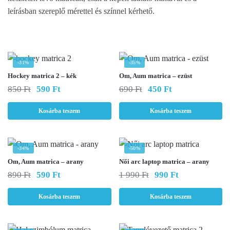
leírásban szereplő mérettel és színnel kérhető.
-31%
-35%
Hockey matrica 2 – kék
Om, Aum matrica – ezüst
Original
Current
Original
Current
850
Ft
590
Ft
690
Ft
450
Ft
price
price
price
price
was:
is:
was:
is:
Kosárba teszem
Kosárba teszem
850 Ft.
590 Ft.
690 Ft.
450 Ft.
-34%
-50%
Om, Aum matrica – arany
Női arc laptop matrica – arany
Original
Current
Original
Current
890
Ft
590
Ft
1 990
Ft
990
Ft
price
price
price
price
was:
is:
was:
is:
Kosárba teszem
Kosárba teszem
890 Ft.
590 Ft.
1
990 Ft.
990 Ft.