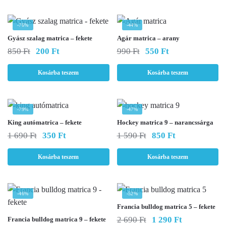
-76%
-44%
Gyász szalag matrica – fekete
Agár matrica – arany
Original
Current
Original
Current
850
Ft
200
Ft
990
Ft
550
Ft
price
price
price
price
was:
is:
was:
is:
Kosárba teszem
Kosárba teszem
850 Ft.
200 Ft.
990 Ft.
550 Ft.
-79%
-47%
King autómatrica – fekete
Hockey matrica 9 – narancssárga
Original
Current
Original
Current
1 690
Ft
350
Ft
1 590
Ft
850
Ft
price
price
price
price
was:
is:
was:
is:
Kosárba teszem
Kosárba teszem
1
350 Ft.
1
850 Ft.
690 Ft.
590 Ft.
-46%
-52%
Francia bulldog matrica 5 – fekete
Original
Current
2 690
Ft
1 290
Ft
Francia bulldog matrica 9 – fekete