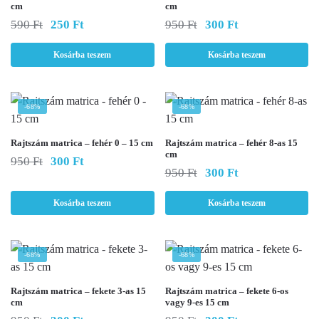
cm
cm
Original
Current
Original
Current
590
Ft
250
Ft
950
Ft
300
Ft
price
price
price
price
was:
is:
was:
is:
Kosárba teszem
Kosárba teszem
590 Ft.
250 Ft.
950 Ft.
300 Ft.
-68%
-68%
Rajtszám matrica – fehér 0 – 15 cm
Rajtszám matrica – fehér 8-as 15
cm
Original
Current
950
Ft
300
Ft
Original
Current
price
price
950
Ft
300
Ft
price
price
was:
is:
was:
is:
950 Ft.
300 Ft.
Kosárba teszem
Kosárba teszem
950 Ft.
300 Ft.
-68%
-68%
Rajtszám matrica – fekete 3-as 15
Rajtszám matrica – fekete 6-os
cm
vagy 9-es 15 cm
Original
Current
Original
Current