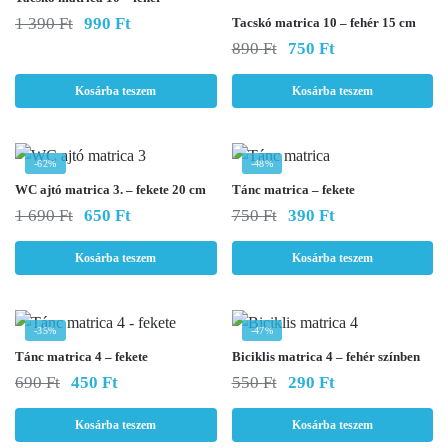
Original
Current
1 390
Ft
990
Ft
Tacskó matrica 10 – fehér 15 cm
price
price
Original
Current
890
Ft
750
Ft
was:
is:
price
price
1
990 Ft.
was:
is:
Kosárba teszem
Kosárba teszem
390 Ft.
890 Ft.
750 Ft.
-62%
-48%
WC ajtó matrica 3. – fekete 20 cm
Tánc matrica – fekete
Original
Current
Original
Current
1 690
Ft
650
Ft
750
Ft
390
Ft
price
price
price
price
was:
is:
was:
is:
Kosárba teszem
Kosárba teszem
1
650 Ft.
750 Ft.
390 Ft.
690 Ft.
-35%
-47%
Tánc matrica 4 – fekete
Biciklis matrica 4 – fehér színben
Original
Current
Original
Current
690
Ft
450
Ft
550
Ft
290
Ft
price
price
price
price
was:
is:
was:
is:
Kosárba teszem
Kosárba teszem
690 Ft.
450 Ft.
550 Ft.
290 Ft.