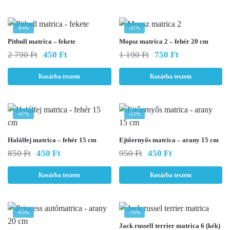
-84%
-37%
Pitbull matrica – fekete
Mopsz matrica 2 – fehér 20 cm
Original
Current
Original
Current
2 790
Ft
450
Ft
1 190
Ft
750
Ft
price
price
price
price
was:
is:
was:
is:
Kosárba teszem
Kosárba teszem
2
450 Ft.
1
750 Ft.
790 Ft.
190 Ft.
-47%
-53%
Halálfej matrica – fehér 15 cm
Ejtőernyős matrica – arany 15 cm
Original
Current
Original
Current
850
Ft
450
Ft
950
Ft
450
Ft
price
price
price
price
was:
is:
was:
is:
Kosárba teszem
Kosárba teszem
850 Ft.
450 Ft.
950 Ft.
450 Ft.
-65%
-70%
Jack russell terrier matrica 6 (kék)