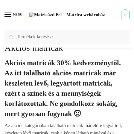
Skip
Skip
to
to
MENU
0
navigation
content
Keresés
Keresés
Kezdőlap
/
Akciós matricák
a
Akciós matricák
következőre:
Akciós matricák 30% kedvezménytől.
Az itt található akciós matricák már
készleten lévő, legyártott matricák,
ezért a színek és a mennyiségek
korlátozottak. Ne gondolkozz sokáig,
mert gyorsan fogynak 🙂
Az akciós kategóriában található matricák már előre legyártott,
készleten lévő matricák, csak a képen látható mintával és a