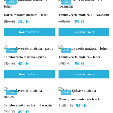
-34%
-38%
Hal szimbólum matrica – fehér
Tanulóvezető matrica 2 – rózsaszín
Original
Current
Original
Current
890
Ft
590
Ft
790
Ft
490
Ft
price
price
price
price
was:
is:
was:
is:
Kosárba teszem
Kosárba teszem
890 Ft.
590 Ft.
790 Ft.
490 Ft.
-38%
-38%
Tanulóvezető matrica – piros
Tanulóvezető matrica – fehér
Original
Current
Original
Current
790
Ft
490
Ft
790
Ft
490
Ft
price
price
price
price
was:
is:
was:
is:
Kosárba teszem
Kosárba teszem
790 Ft.
490 Ft.
790 Ft.
490 Ft.
-38%
-36%
Németjuhász matrica – fekete
Original
Current
1 490
Ft
950
Ft
Tanulóvezető matrica – rózsaszín
price
price
Original
Current
790
Ft
490
Ft