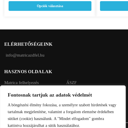
Opciók választása
több
több
variációja
variációja
van.
van.
A
A
változatok
változatok
a
a
ELÉRHETŐSÉGEINK
termékoldalon
termékoldalon
választhatók
választhatók
info@matricazdfel.hu
ki
ki
HASZNOS OLDALAK
Matrica felhelyezés
ÁSZF
Rendelés menete
Adatvédelmi tájékoztató
Fontosnak tartjuk az adatok védelmét
Fizetés, szállítás
A böngészési élmény fokozása, a személyre szabott hirdetések vagy
tartalmak megjelenítése, valamint a forgalom elemzése érdekében
sütiket (cookie) használunk. A "Mindet elfogadom" gombra
kattintva hozzájárulhat a sütik használatához.