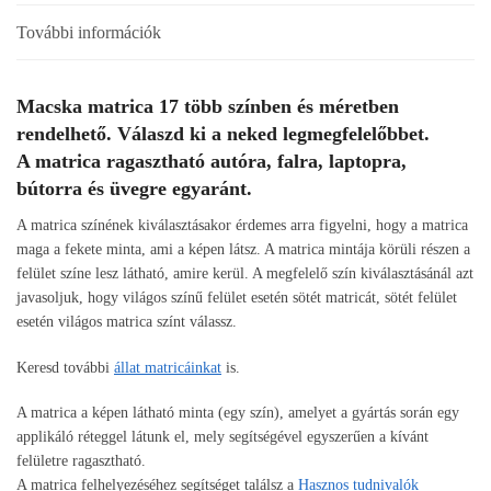
További információk
Macska matrica 17 több színben és méretben
rendelhető. Válaszd ki a neked legmegfelelőbbet.
A matrica ragasztható autóra, falra, laptopra,
bútorra és üvegre egyaránt.
A matrica színének kiválasztásakor érdemes arra figyelni, hogy a matrica
maga a fekete minta, ami a képen látsz. A matrica mintája körüli részen a
felület színe lesz látható, amire kerül. A megfelelő szín kiválasztásánál azt
javasoljuk, hogy világos színű felület esetén sötét matricát, sötét felület
esetén világos matrica színt válassz.
Keresd további
állat matricáinkat
is.
A matrica a képen látható minta (egy szín), amelyet a gyártás során egy
applikáló réteggel látunk el, mely segítségével egyszerűen a kívánt
felületre ragasztható.
A matrica felhelyezéséhez segítséget találsz a
Hasznos tudnivalók