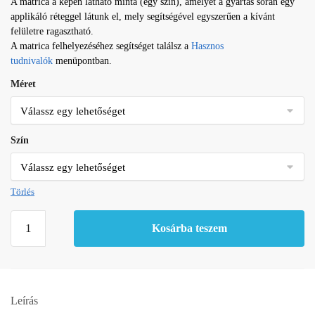
A matrica a képen látható minta (egy szín), amelyet a gyártás során egy
applikáló réteggel látunk el, mely segítségével egyszerűen a kívánt
felületre ragasztható.
A matrica felhelyezéséhez segítséget találsz a
Hasznos
tudnivalók
menüpontban.
Méret
Szín
Törlés
Macska
Kosárba teszem
matrica
17
mennyiség
Leírás