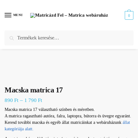
Skip
Skip
to
to
MENU
0
navigation
content
Keresés
Keresés
Kezdőlap
/
Webáruház
/
Állat matrica
/
Macska matrica
/
Macska matrica 17
a
következőre:
Macska matrica 17
–
890
Ft
1 790
Ft
Macska matrica 17 választható színben és méretben.
A matrica ragasztható autóra, falra, laptopra, bútorra és üvegre egyaránt.
Keresd további macska és egyéb állat matricáinkat a webáruházunk
állat
kategóriája alatt.