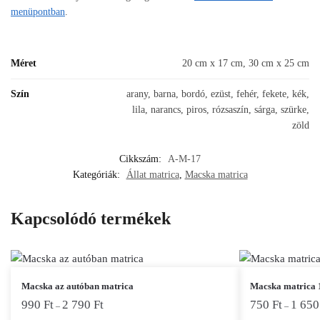
menüpontban
.
Méret
20 cm x 17 cm, 30 cm x 25 cm
Szín
arany, barna, bordó, ezüst, fehér, fekete, kék,
lila, narancs, piros, rózsaszín, sárga, szürke,
zöld
Cikkszám:
A-M-17
Kategóriák:
Állat matrica
,
Macska matrica
Kapcsolódó termékek
Ennek
Ennek
Macska az autóban matrica
Macska matrica 
a
a
990
Ft
2 790
Ft
750
Ft
1 65
–
–
terméknek
terméknek