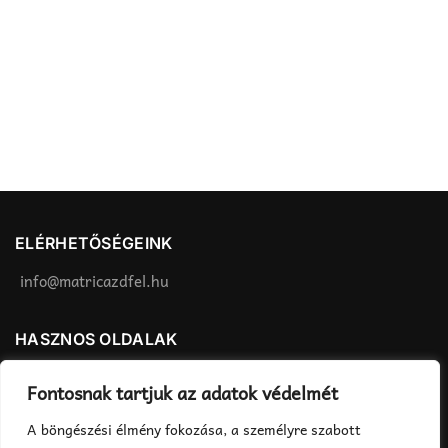
ki
ki
ELÉRHETŐSÉGEINK
info@matricazdfel.hu
HASZNOS OLDALAK
Matrica felhelyezés
ÁSZF
Fontosnak tartjuk az adatok védelmét
Rendelés menete
Adatvédelmi tájékoztató
A böngészési élmény fokozása, a személyre szabott
Fizetés, szállítás