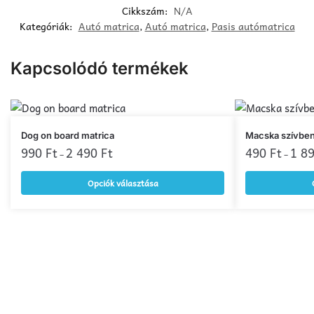
Cikkszám:
N/A
Kategóriák:
Autó matrica
,
Autó matrica
,
Pasis autómatrica
Kapcsolódó termékek
Ennek
Ennek
Dog on board matrica
Macska szívben
a
990
Ft
2 490
Ft
a
490
Ft
1 8
–
–
terméknek
terméknek
Opciók választása
több
több
variációja
variációja
van.
van.
A
A
változatok
változatok
a
a
termékoldalon
termékoldalon
választhatók
választhatók