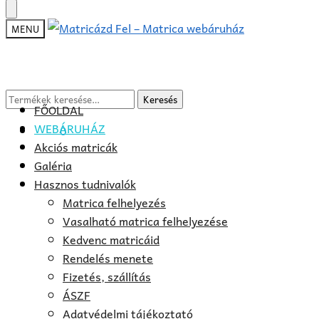
Skip
Skip
to
to
MENU
navigation
content
Keresés
Keresés
FŐOLDAL
a
WEBÁRUHÁZ
0
Ft
0
következőre:
Akciós matricák
Galéria
Hasznos tudnivalók
Matrica felhelyezés
Vasalható matrica felhelyezése
Kedvenc matricáid
Rendelés menete
Fizetés, szállítás
ÁSZF
Adatvédelmi tájékoztató