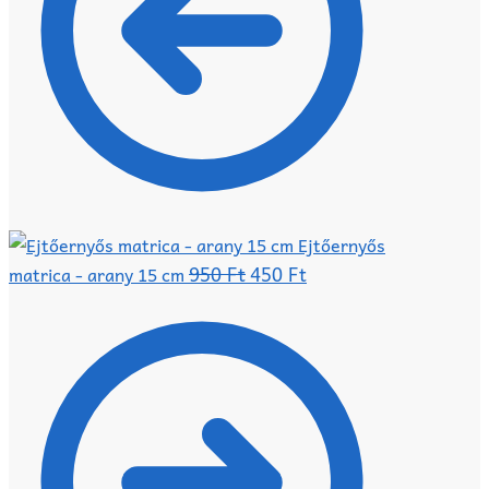
Ejtőernyős
Original
Current
950
Ft
450
Ft
matrica - arany 15 cm
price
price
was:
is:
950 Ft.
450 Ft.