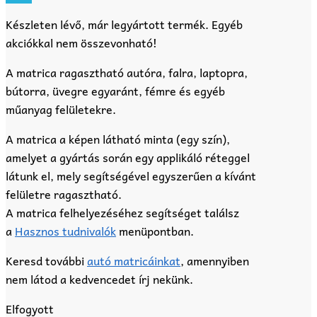
790 Ft.
350 Ft.
Készleten lévő, már legyártott termék. Egyéb
akciókkal nem összevonható!
A matrica ragasztható autóra, falra, laptopra,
bútorra, üvegre egyaránt, fémre és egyéb
műanyag felületekre.
A matrica a képen látható minta (egy szín),
amelyet a gyártás során egy applikáló réteggel
látunk el, mely segítségével egyszerűen a kívánt
felületre ragasztható.
A matrica felhelyezéséhez segítséget találsz
a
Hasznos tudnivalók
menüpontban.
Keresd további
autó matricáinkat
, amennyiben
nem látod a kedvencedet írj nekünk.
Elfogyott