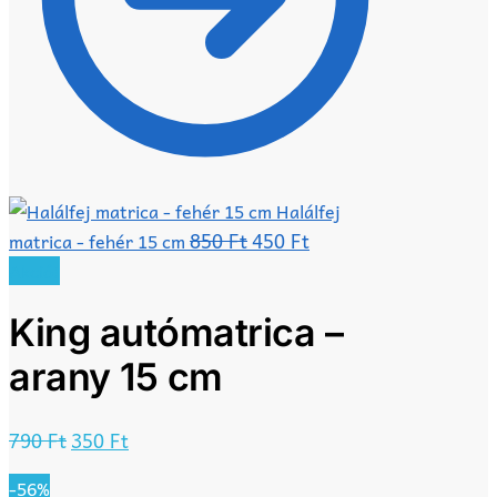
Halálfej
Original
Current
850
Ft
450
Ft
matrica - fehér 15 cm
price
price
Akció!
was:
is:
King autómatrica –
850 Ft.
450 Ft.
arany 15 cm
Original
Current
790
Ft
350
Ft
price
price
-56%
was:
is: