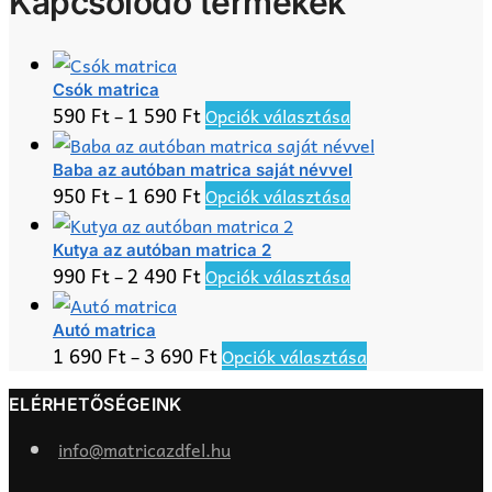
Kapcsolódó termékek
Csók matrica
Ennek
590
Ft
1 590
Ft
–
Opciók választása
a
terméknek
Baba az autóban matrica saját névvel
Ennek
950
Ft
1 690
Ft
–
Opciók választása
több
a
variációja
terméknek
Kutya az autóban matrica 2
van.
Ennek
990
Ft
2 490
Ft
–
Opciók választása
több
A
a
variációja
változatok
terméknek
Autó matrica
van.
a
Ennek
1 690
Ft
3 690
Ft
–
Opciók választása
több
A
termékoldalon
a
variációja
változatok
választhatók
ELÉRHETŐSÉGEINK
terméknek
van.
a
ki
több
A
info@matricazdfel.hu
termékoldalon
variációja
változatok
választhatók