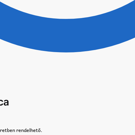
ca
éretben rendelhető.