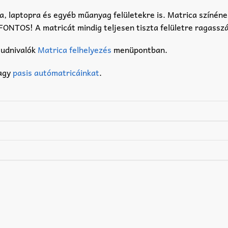
a, laptopra és egyéb műanyag felületekre is. Matrica színéne
t. FONTOS! A matricát mindig teljesen tiszta felületre ragassz
tudnivalók
Matrica felhelyezés
menüpontban.
agy
pasis autómatricáinkat
.