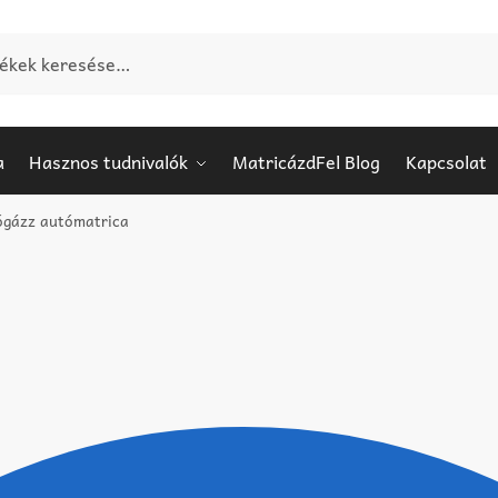
e:
a
Hasznos tudnivalók
MatricázdFel Blog
Kapcsolat
jógázz autómatrica