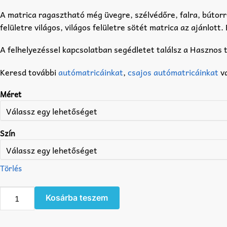
A matrica ragasztható még üvegre, szélvédőre, falra, bútorr
felületre világos, világos felületre sötét matrica az ajánlot
A felhelyezéssel kapcsolatban segédletet találsz a Hasznos 
Keresd további
autómatricáinkat
,
csajos autómatricáinkat
v
Méret
Szín
Törlés
Ne
Kosárba teszem
dudálj,
jógázz