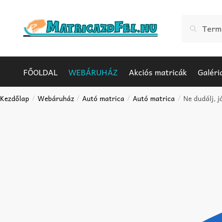
Skip
Skip
to
to
Keresés
Keresés
navigation
content
a
következőr
FŐOLDAL
WEBÁRUHÁZ
Akciós matricák
Galéri
Kezdőlap
Webáruház
Autó matrica
Autó matrica
Ne dudálj, 
/
/
/
/