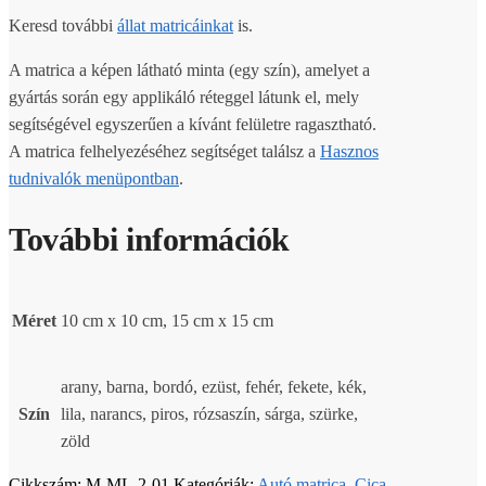
Keresd további
állat matricáinkat
is.
A matrica a képen látható minta (egy szín), amelyet a
gyártás során egy applikáló réteggel látunk el, mely
segítségével egyszerűen a kívánt felületre ragasztható.
A matrica felhelyezéséhez segítséget találsz a
Hasznos
tudnivalók menüpontban
.
További információk
Méret
10 cm x 10 cm, 15 cm x 15 cm
arany, barna, bordó, ezüst, fehér, fekete, kék,
Szín
lila, narancs, piros, rózsaszín, sárga, szürke,
zöld
Cikkszám:
M-ML-2-01
Kategóriák:
Autó matrica
,
Cica