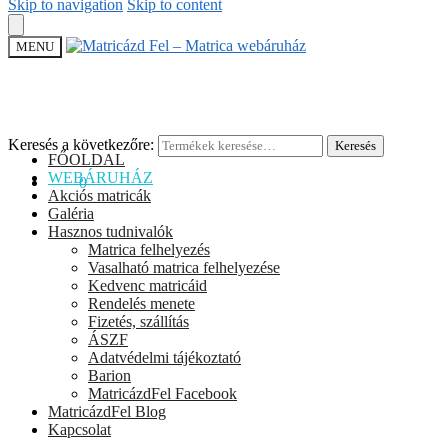
Skip to navigation
Skip to content
MENU
Keresés a következőre:
Keresés
FŐOLDAL
WEBÁRUHÁZ
0
Ft
0
Akciós matricák
Galéria
Hasznos tudnivalók
Matrica felhelyezés
Vasalható matrica felhelyezése
Kedvenc matricáid
Rendelés menete
Fizetés, szállítás
ÁSZF
Adatvédelmi tájékoztató
Barion
MatricázdFel Facebook
MatricázdFel Blog
Kapcsolat