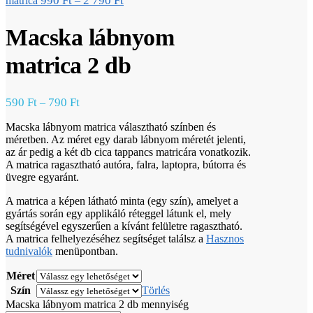
990
Ft
2 790
Ft
matrica
–
Macska lábnyom
matrica 2 db
590
Ft
790
Ft
–
Macska lábnyom matrica választható színben és
méretben. Az méret egy darab lábnyom méretét jelenti,
az ár pedig a két db cica tappancs matricára vonatkozik.
A matrica ragasztható autóra, falra, laptopra, bútorra és
üvegre egyaránt.
A matrica a képen látható minta (egy szín), amelyet a
gyártás során egy applikáló réteggel látunk el, mely
segítségével egyszerűen a kívánt felületre ragasztható.
A matrica felhelyezéséhez segítséget találsz a
Hasznos
tudnivalók
menüpontban.
Méret
Szín
Törlés
Macska lábnyom matrica 2 db mennyiség