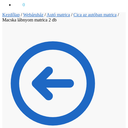
0
Ft
0
Kezdőlap
/
Webáruház
/
Autó matrica
/
Cica az autóban matrica
/
Macska lábnyom matrica 2 db