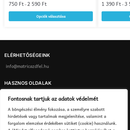
a
750
Ft
2 590
Ft
a
1 390
Ft
3
–
–
terméknek
terméknek
Opciók választása
több
több
variációja
variációja
van.
van.
A
A
változatok
változatok
a
a
ELÉRHETŐSÉGEINK
termékoldalon
termékoldalon
választhatók
választhatók
info@matricazdfel.hu
ki
ki
HASZNOS OLDALAK
Matrica felhelyezés
ÁSZF
Fontosnak tartjuk az adatok védelmét
Rendelés menete
Adatvédelmi tájékoztató
A böngészési élmény fokozása, a személyre szabott
Fizetés, szállítás
hirdetések vagy tartalmak megjelenítése, valamint a
forgalom elemzése érdekében sütiket (cookie) használunk.