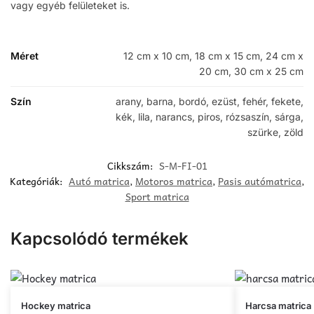
vagy egyéb felületeket is.
Méret
12 cm x 10 cm, 18 cm x 15 cm, 24 cm x
20 cm, 30 cm x 25 cm
Szín
arany, barna, bordó, ezüst, fehér, fekete,
kék, lila, narancs, piros, rózsaszín, sárga,
szürke, zöld
Cikkszám:
S-M-FI-01
Kategóriák:
Autó matrica
,
Motoros matrica
,
Pasis autómatrica
,
Sport matrica
Kapcsolódó termékek
Ennek
Ennek
Hockey matrica
Harcsa matrica