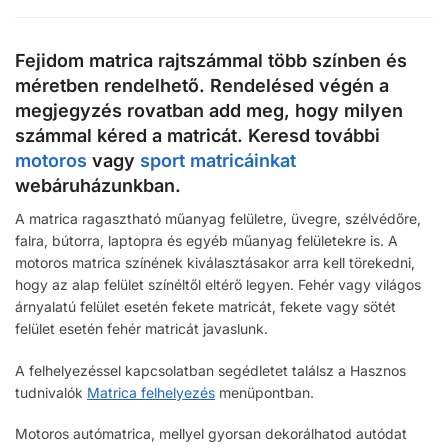
Fejidom matrica rajtszámmal több színben és
méretben rendelhető. Rendelésed végén a
megjegyzés rovatban add meg, hogy milyen
számmal kéred a matricát. Keresd további
motoros
vagy
sport matricáinkat
webáruházunkban.
A matrica ragasztható műanyag felületre, üvegre, szélvédőre,
falra, bútorra, laptopra és egyéb műanyag felületekre is. A
motoros matrica színének kiválasztásakor arra kell törekedni,
hogy az alap felület színéltől eltérő legyen. Fehér vagy világos
árnyalatú felület esetén fekete matricát, fekete vagy sötét
felület esetén fehér matricát javaslunk.
A felhelyezéssel kapcsolatban segédletet találsz a Hasznos
tudnivalók
Matrica felhelyezés
menüpontban.
Motoros autómatrica, mellyel gyorsan dekorálhatod autódat