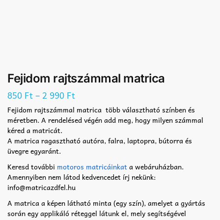
Fejidom rajtszámmal matrica
–
850
Ft
2 990
Ft
Fejidom rajtszámmal matrica több választható színben és
méretben. A rendelésed végén add meg, hogy milyen számmal
kéred a matricát.
A matrica ragasztható autóra, falra, laptopra, bútorra és
üvegre egyaránt.
Keresd további
motoros matricáinkat
a webáruházban.
Amennyiben nem látod kedvencedet írj nekünk:
info@matricazdfel.hu
A matrica a képen látható minta (egy szín), amelyet a gyártás
során egy applikáló réteggel látunk el, mely segítségével