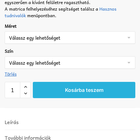
egyszerűen a kívánt felületre ragasztható.
A matrica felhelyezéséhez segítséget találsz a
Hasznos
tudnivalók
menüpontban.
Méret
Szín
Törlés
Fejidom
Kosárba teszem
rajtszámmal
matrica
mennyiség
Leírás
További információk