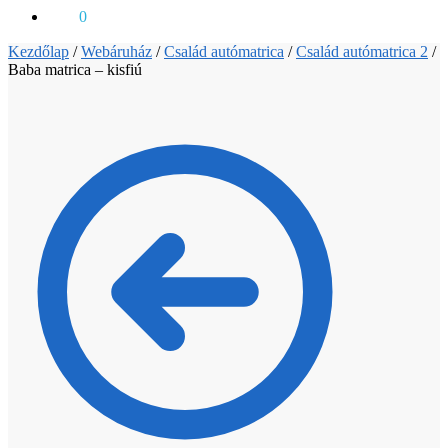
0
Ft
0
Kezdőlap
/
Webáruház
/
Család autómatrica
/
Család autómatrica 2
/
Baba matrica – kisfiú