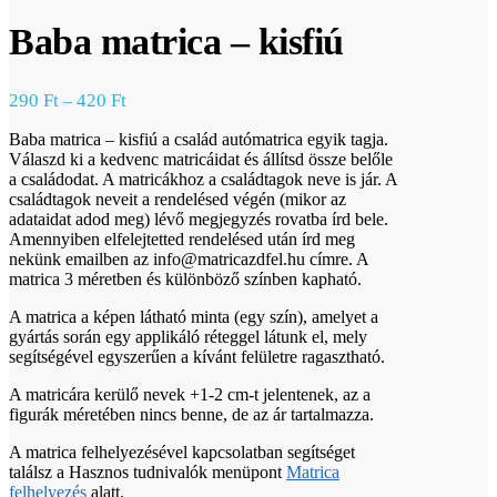
Baba matrica – kisfiú
290
Ft
420
Ft
–
Baba matrica – kisfiú a család autómatrica egyik tagja.
Válaszd ki a kedvenc matricáidat és állítsd össze belőle
a családodat. A matricákhoz a családtagok neve is jár. A
családtagok neveit a rendelésed végén (mikor az
adataidat adod meg) lévő megjegyzés rovatba írd bele.
Amennyiben elfelejtetted rendelésed után írd meg
nekünk emailben az info@matricazdfel.hu címre. A
matrica 3 méretben és különböző színben kapható.
A matrica a képen látható minta (egy szín), amelyet a
gyártás során egy applikáló réteggel látunk el, mely
segítségével egyszerűen a kívánt felületre ragasztható.
A matricára kerülő nevek +1-2 cm-t jelentenek, az a
figurák méretében nincs benne, de az ár tartalmazza.
A matrica felhelyezésével kapcsolatban segítséget
találsz a Hasznos tudnivalók menüpont
Matrica
felhelyezés
alatt.