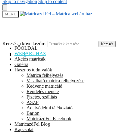
Skip to navigation
Skip to content
MENU
Keresés a következőre:
Keresés
FŐOLDAL
WEBÁRUHÁZ
0
Ft
0
Akciós matricák
Galéria
Hasznos tudnivalók
Matrica felhelyezés
Vasalható matrica felhelyezése
Kedvenc matricáid
Rendelés menete
Fizetés, szállítás
ÁSZF
Adatvédelmi tájékoztató
Barion
MatricázdFel Facebook
MatricázdFel Blog
Kapcsolat