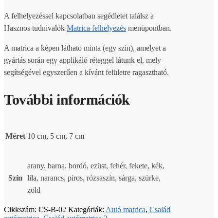
A felhelyezéssel kapcsolatban segédletet találsz a
Hasznos tudnivalók
Matrica felhelyezés
menüpontban.
A matrica a képen látható minta (egy szín), amelyet a
gyártás során egy applikáló réteggel látunk el, mely
segítségével egyszerűen a kívánt felületre ragasztható.
További információk
Méret
10 cm, 5 cm, 7 cm
arany, barna, bordó, ezüst, fehér, fekete, kék,
Szín
lila, narancs, piros, rózsaszín, sárga, szürke,
zöld
Cikkszám:
CS-B-02
Kategóriák:
Autó matrica
,
Család