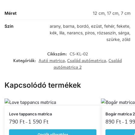
Méret
12 cm, 17 cm, 7 cm
Szín
arany, barna, bordó, ezüst, fehér, fekete,
kék, lila, narancs, piros, rózsaszín, sárga,
szürke, zöld
Cikkszám:
CS-KL-02
Kategóriák:
Autó matrica
,
Család autómatrica
,
Család
autómatrica 2
Kapcsolódó termékek
Ennek
Ennek
Love tappancs matrica
Bogár matrica 2
a
790
Ft
1 590
Ft
a
890
Ft
1 9
–
–
terméknek
terméknek
Opciók választása