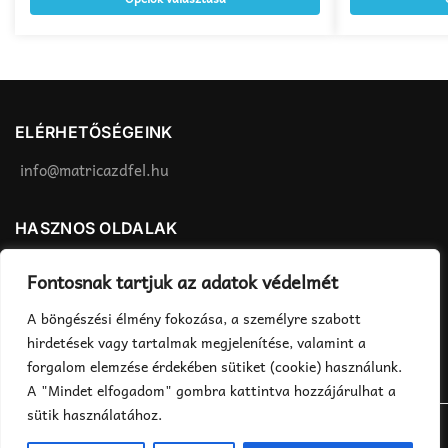
több
több
variációja
variációja
van.
van.
A
A
változatok
változatok
a
a
ELÉRHETŐSÉGEINK
termékoldalon
termékoldalon
választhatók
választhatók
info@matricazdfel.hu
ki
ki
HASZNOS OLDALAK
Matrica felhelyezés
ÁSZF
Fontosnak tartjuk az adatok védelmét
Rendelés menete
Adatvédelmi tájékoztató
A böngészési élmény fokozása, a személyre szabott
Fizetés, szállítás
hirdetések vagy tartalmak megjelenítése, valamint a
forgalom elemzése érdekében sütiket (cookie) használunk.
A "Mindet elfogadom" gombra kattintva hozzájárulhat a
sütik használatához.