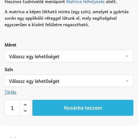
Hasznos tudnivalók menüpont
Matrica felhelyezés
alatt.
A matrica a képen látható minta (egy szín), amelyet a gyártás
során egy applikáló réteggel látunk el, mely segítségével
egyszerűen a kívánt felületre ragasztható.
Méret
Szín
Törlés
Kislány
Kosárba teszem
matrica
2
mennyiség