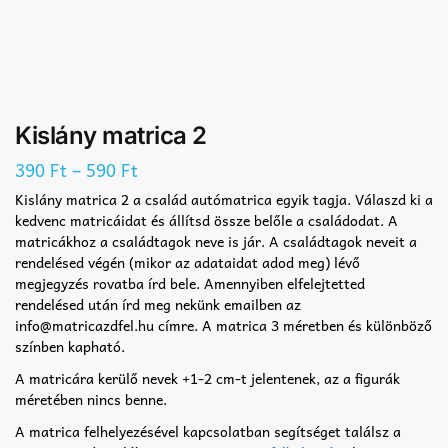
Kislány matrica 2
–
390
Ft
590
Ft
Kislány matrica 2 a család autómatrica egyik tagja. Válaszd ki a
kedvenc matricáidat és állítsd össze belőle a családodat. A
matricákhoz a családtagok neve is jár. A családtagok neveit a
rendelésed végén (mikor az adataidat adod meg) lévő
megjegyzés rovatba írd bele. Amennyiben elfelejtetted
rendelésed után írd meg nekünk emailben az
info@matricazdfel.hu címre. A matrica 3 méretben és különböző
színben kapható.
A matricára kerülő nevek +1-2 cm-t jelentenek, az a figurák
méretében nincs benne.
A matrica felhelyezésével kapcsolatban segítséget találsz a