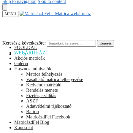
Skip to navigation
Skip to content
MENU
Keresés a következőre:
Keresés
FŐOLDAL
WEBÁRUHÁZ
0
Ft
0
Akciós matricák
Galéria
Hasznos tudnivalók
Matrica felhelyezés
Vasalható matrica felhelyezése
Kedvenc matricáid
Rendelés menete
Fizetés, szállítás
ÁSZF
Adatvédelmi tájékoztató
Barion
MatricázdFel Facebook
MatricázdFel Blog
Kapcsolat