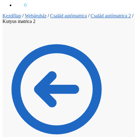
0
Ft
0
Kezdőlap
/
Webáruház
/
Család autómatrica
/
Család autómatrica 2
/
Kutyus matrica 2