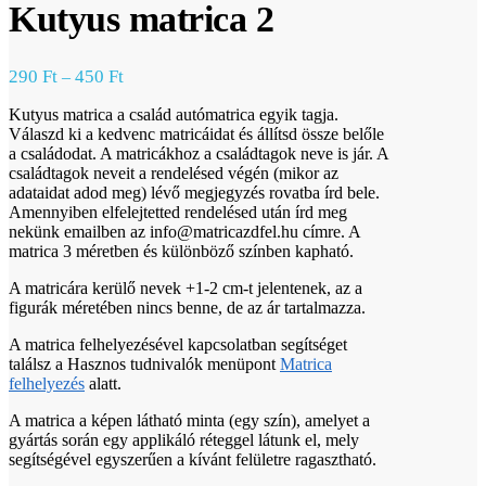
Kutyus matrica 2
290
Ft
450
Ft
–
Kutyus matrica a család autómatrica egyik tagja.
Válaszd ki a kedvenc matricáidat és állítsd össze belőle
a családodat. A matricákhoz a családtagok neve is jár. A
családtagok neveit a rendelésed végén (mikor az
adataidat adod meg) lévő megjegyzés rovatba írd bele.
Amennyiben elfelejtetted rendelésed után írd meg
nekünk emailben az info@matricazdfel.hu címre. A
matrica 3 méretben és különböző színben kapható.
A matricára kerülő nevek +1-2 cm-t jelentenek, az a
figurák méretében nincs benne, de az ár tartalmazza.
A matrica felhelyezésével kapcsolatban segítséget
találsz a Hasznos tudnivalók menüpont
Matrica
felhelyezés
alatt.
A matrica a képen látható minta (egy szín), amelyet a
gyártás során egy applikáló réteggel látunk el, mely
segítségével egyszerűen a kívánt felületre ragasztható.