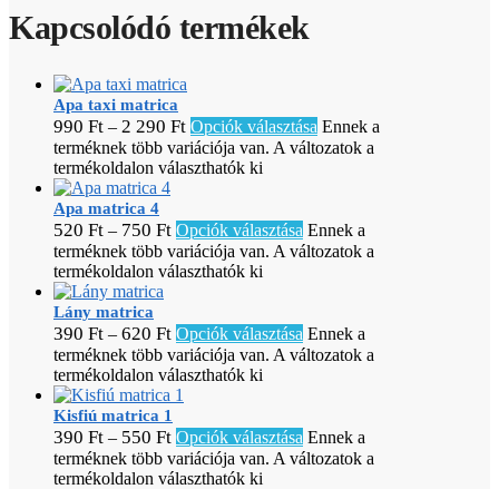
Kapcsolódó termékek
Apa taxi matrica
990
Ft
2 290
Ft
–
Opciók választása
Ennek a
terméknek több variációja van. A változatok a
termékoldalon választhatók ki
Apa matrica 4
520
Ft
750
Ft
–
Opciók választása
Ennek a
terméknek több variációja van. A változatok a
termékoldalon választhatók ki
Lány matrica
390
Ft
620
Ft
–
Opciók választása
Ennek a
terméknek több variációja van. A változatok a
termékoldalon választhatók ki
Kisfiú matrica 1
390
Ft
550
Ft
–
Opciók választása
Ennek a
terméknek több variációja van. A változatok a
termékoldalon választhatók ki