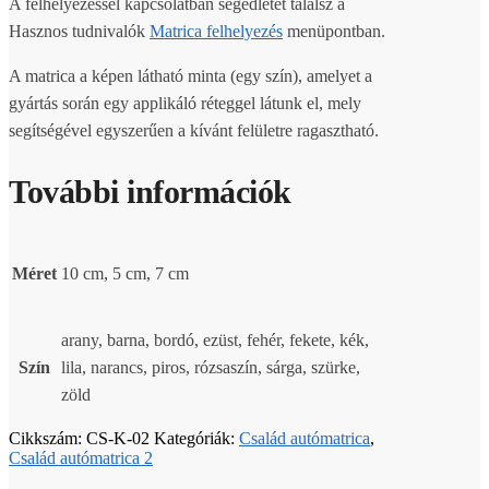
A felhelyezéssel kapcsolatban segédletet találsz a
Hasznos tudnivalók
Matrica felhelyezés
menüpontban.
A matrica a képen látható minta (egy szín), amelyet a
gyártás során egy applikáló réteggel látunk el, mely
segítségével egyszerűen a kívánt felületre ragasztható.
További információk
Méret
10 cm, 5 cm, 7 cm
arany, barna, bordó, ezüst, fehér, fekete, kék,
Szín
lila, narancs, piros, rózsaszín, sárga, szürke,
zöld
Cikkszám:
CS-K-02
Kategóriák:
Család autómatrica
,
Család autómatrica 2