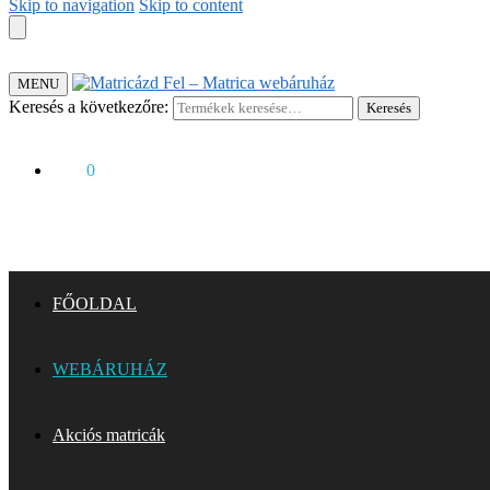
Skip to navigation
Skip to content
MENU
Keresés a következőre:
Keresés
0
Ft
0
FŐOLDAL
WEBÁRUHÁZ
Akciós matricák