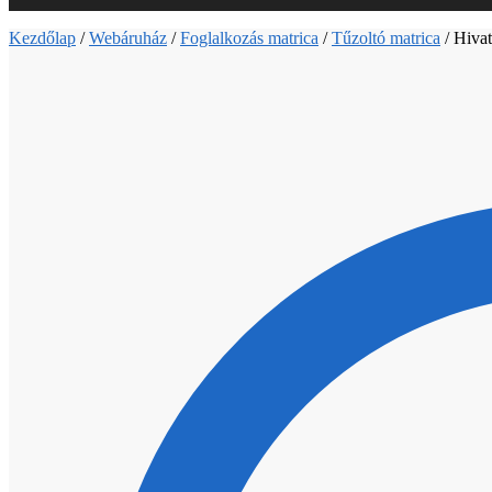
Kezdőlap
/
Webáruház
/
Foglalkozás matrica
/
Tűzoltó matrica
/
Hivat