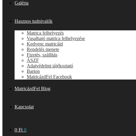
Galéria
Hasznos tudnivalók
Matrica felhelyezés
Vasalható matrica felhelyezése
Kedvenc matricáid
Rendelés menete
Fizetés, szállítás
ÁSZF
Adatvédelmi tájékoztató
Barion
MatricázdFel Facebook
MatricázdFel Blog
Kapcsolat
0
Ft
0