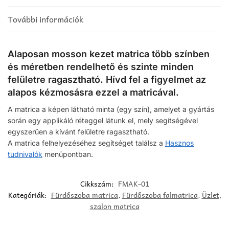
További információk
Alaposan mosson kezet matrica több színben
és méretben rendelhető és szinte minden
felületre ragasztható. Hívd fel a figyelmet az
alapos kézmosásra ezzel a matricával.
A matrica a képen látható minta (egy szín), amelyet a gyártás
során egy applikáló réteggel látunk el, mely segítségével
egyszerűen a kívánt felületre ragasztható.
A matrica felhelyezéséhez segítséget találsz a
Hasznos
tudnivalók
menüpontban.
Cikkszám:
FMAK-01
Kategóriák:
Fürdőszoba matrica
,
Fürdőszoba falmatrica
,
Üzlet,
szalon matrica