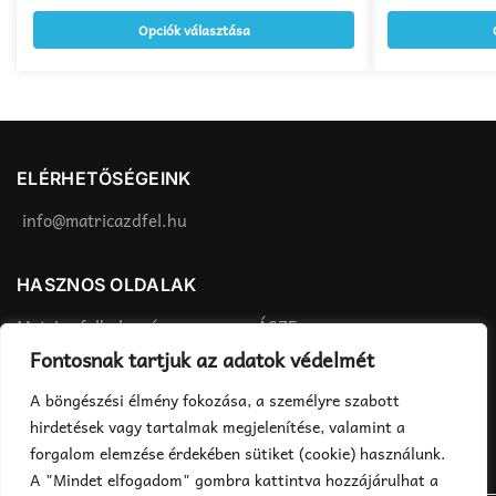
terméknek
terméknek
Opciók választása
több
több
variációja
variációja
van.
van.
A
A
változatok
változatok
a
a
ELÉRHETŐSÉGEINK
termékoldalon
termékoldalon
választhatók
választhatók
info@matricazdfel.hu
ki
ki
HASZNOS OLDALAK
Matrica felhelyezés
ÁSZF
Fontosnak tartjuk az adatok védelmét
Rendelés menete
Adatvédelmi tájékoztató
Fizetés, szállítás
A böngészési élmény fokozása, a személyre szabott
hirdetések vagy tartalmak megjelenítése, valamint a
forgalom elemzése érdekében sütiket (cookie) használunk.
A "Mindet elfogadom" gombra kattintva hozzájárulhat a