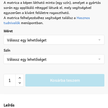
A matrica a képen látható minta (egy szín), amelyet a gyártás
során egy applikáló réteggel látunk el, mely segítségével
egyszerűen a kívánt felületre ragasztható.
A matrica felhelyezéséhez segítséget találsz a
Hasznos
tudnivalók
menüpontban.
Méret
Szín
Alaposan
Kosárba teszem
mosson
kezet
matrica
mennyiség
Leírás