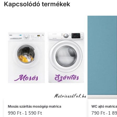
Kapcsolódó termékek
Ennek
Ennek
Mosás szárítás mosógép matrica
WC ajtó matrica
a
990
Ft
1 590
Ft
a
790
Ft
1 8
–
–