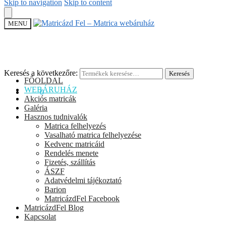
Skip to navigation
Skip to content
MENU
Keresés a következőre:
Keresés
FŐOLDAL
WEBÁRUHÁZ
0
Ft
0
Akciós matricák
Galéria
Hasznos tudnivalók
Matrica felhelyezés
Vasalható matrica felhelyezése
Kedvenc matricáid
Rendelés menete
Fizetés, szállítás
ÁSZF
Adatvédelmi tájékoztató
Barion
MatricázdFel Facebook
MatricázdFel Blog
Kapcsolat