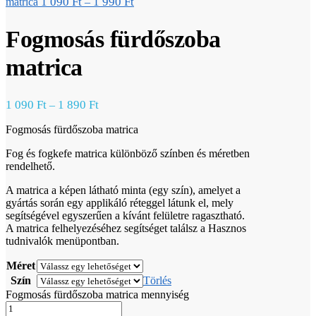
1 090
Ft
1 990
Ft
matrica
–
Fogmosás fürdőszoba
matrica
1 090
Ft
1 890
Ft
–
Fogmosás fürdőszoba matrica
Fog és fogkefe matrica különböző színben és méretben
rendelhető.
A matrica a képen látható minta (egy szín), amelyet a
gyártás során egy applikáló réteggel látunk el, mely
segítségével egyszerűen a kívánt felületre ragasztható.
A matrica felhelyezéséhez segítséget találsz a Hasznos
tudnivalók menüpontban.
Méret
Szín
Törlés
Fogmosás fürdőszoba matrica mennyiség