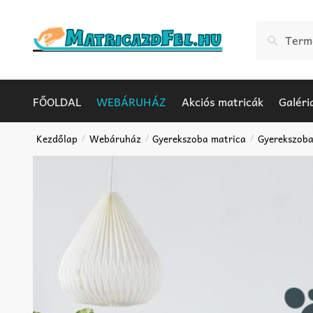
Skip
Skip
to
to
Keresés
Keresés
navigation
content
a
következőr
FŐOLDAL
WEBÁRUHÁZ
Akciós matricák
Galéri
Kezdőlap
Webáruház
Gyerekszoba matrica
Gyerekszoba
/
/
/