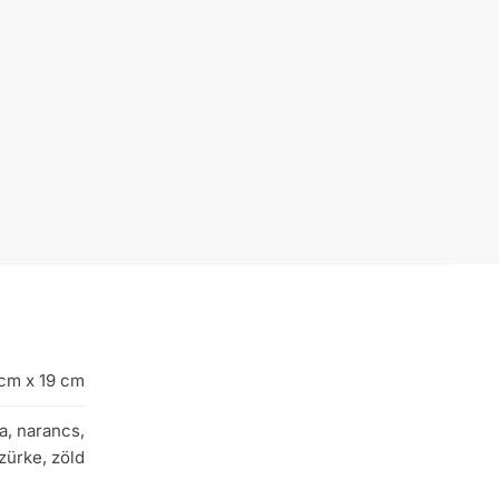
 cm x 19 cm
la, narancs,
szürke, zöld