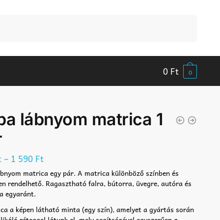
0
Ft
0
ba lábnyom matrica 1
r
–
t
1 590
Ft
bnyom matrica egy pár. A matrica különböző színben és
n rendelhető. Ragasztható falra, bútorra, üvegre, autóra és
a egyaránt.
ca a képen látható minta (egy szín), amelyet a gyártás során
likáló réteggel látunk el, mely segítségével egyszerűen a