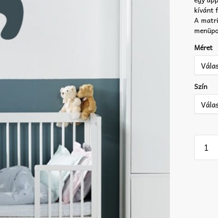
kívánt 
A matri
menüpo
Méret
Szín
Baba
lábny
matric
1
pár
menny