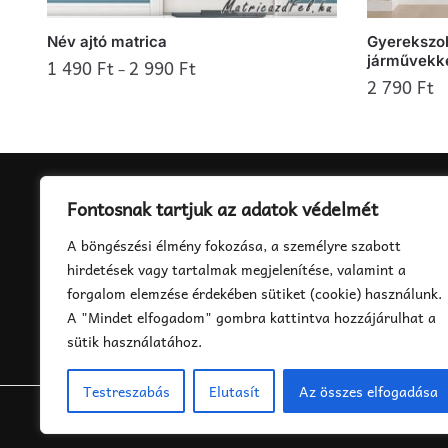
Név ajtó matrica
Gyerekszob
járművekk
1 490
Ft
2 990
Ft
–
2 790
Ft
Ennek
Ennek
a
a
terméknek
terméknek
több
több
variációja
Fontosnak tartjuk az adatok védelmét
variációja
van.
ELÉRHETŐSÉGEINK
A böngészési élmény fokozása, a személyre szabott
van.
A
info@matricazdfel.hu
hirdetések vagy tartalmak megjelenítése, valamint a
A
változatok
forgalom elemzése érdekében sütiket (cookie) használunk.
változatok
a
A "Mindet elfogadom" gombra kattintva hozzájárulhat a
a
termékoldalon
sütik használatához.
termékolda
választhatók
választhat
ki
Testreszabás
Elutasít
Az összes elfogadása
ki