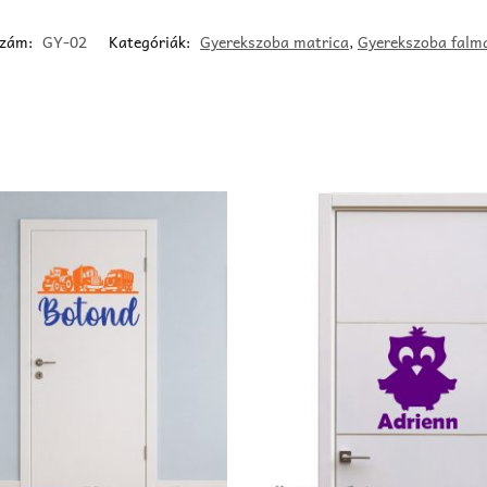
szám:
GY-02
Kategóriák:
Gyerekszoba matrica
,
Gyerekszoba falma