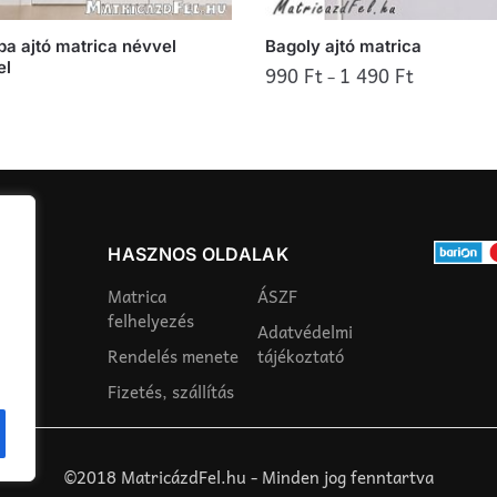
a ajtó matrica névvel
Bagoly ajtó matrica
el
990
Ft
1 490
Ft
–
Ennek
a
terméknek
több
variációja
van.
HASZNOS OLDALAK
A
Matrica
ÁSZF
változatok
felhelyezés
Adatvédelmi
a
Rendelés menete
tájékoztató
termékoldalon
lon
Fizetés, szállítás
választhatók
ók
ki
©2018 MatricázdFel.hu - Minden jog fenntartva