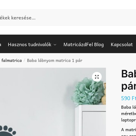
e:
a
Hasznos tudnivalók
MatricázdFel Blog
Kapcsolat
 falmatrica
Baba lábnyom matrica 1 pár
/
Ba
pá
590
F
Baba lá
méretbe
laptopr
A matri
egy app