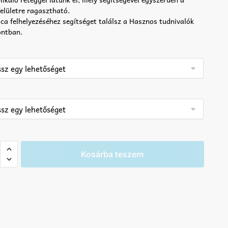
felületre ragasztható.
ca felhelyezéséhez segítséget találsz a Hasznos tudnivalók
ntban.
Kosárba teszem
om
a
iség