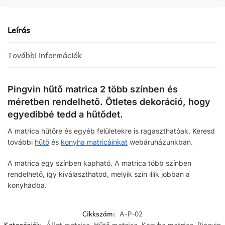
2
mennyiség
Leírás
További információk
Pingvin hűtő matrica 2 több színben és
méretben rendelhető. Ötletes dekoráció, hogy
egyedibbé tedd a hűtődet.
A matrica hűtőre és egyéb felületekre is ragaszthatóak. Keresd
további
hűtő
és
konyha matricáinkat
webáruházunkban.
A matrica egy színben kapható. A matrica több színben
rendelhető, így kiválaszthatod, melyik szín illik jobban a
konyhádba.
Cikkszám:
A-P-02
Kategóriák:
Állat matrica
,
Hűtő matrica
,
Konyha matrica
,
Pingvin