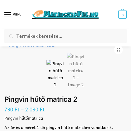
Skip
Skip
to
to
MENU
0
navigation
content
Keresés
Keresés
Kezdőlap
Webáruház
Konyha matrica
Hűtő matrica
Pingvin hűtő matrica 2
/
/
/
/
a
következőre:
🔍
Pingvin hűtő matrica 2
–
790
Ft
2 090
Ft
Pingvin hűtőmatrica
Az ár és a méret 1 db pingvin hűtő matricára vonatkozik.