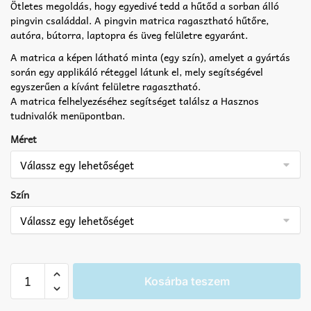
Ötletes megoldás, hogy egyedivé tedd a hűtőd a sorban álló
pingvin családdal. A pingvin matrica ragasztható hűtőre,
autóra, bútorra, laptopra és üveg felületre egyaránt.
A matrica a képen látható minta (egy szín), amelyet a gyártás
során egy applikáló réteggel látunk el, mely segítségével
egyszerűen a kívánt felületre ragasztható.
A matrica felhelyezéséhez segítséget találsz a Hasznos
tudnivalók menüpontban.
Méret
Szín
Pingvin
Kosárba teszem
hűtő
matrica