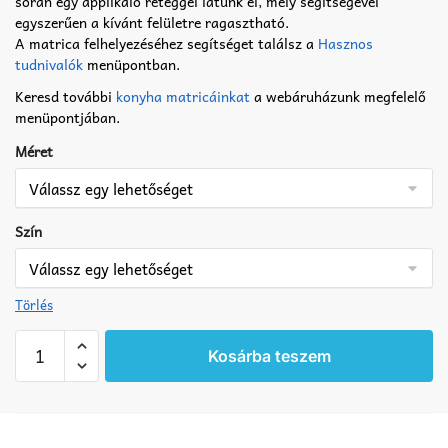
során egy applikáló réteggel látunk el, mely segítségével
egyszerűen a kívánt felületre ragasztható.
A matrica felhelyezéséhez segítséget találsz a
Hasznos
tudnivalók
menüpontban.
Keresd további
konyha matricáinkat
a webáruházunk megfelelő
menüpontjában.
Méret
Szín
Törlés
Konyhabútor
Kosárba teszem
hibiszkusz
matrica
mennyiség