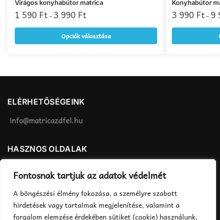
Ennek
Ennek
Virágos konyhabútor matrica
Konyhabútor ma
a
1 590
Ft
3 990
Ft
a
3 990
Ft
9
–
–
terméknek
terméknek
Opciók választása
több
több
variációja
variációja
van.
van.
A
A
változatok
változatok
a
a
ELÉRHETŐSÉGEINK
termékoldalon
termékoldalon
választhatók
választhatók
info@matricazdfel.hu
ki
ki
HASZNOS OLDALAK
Matrica felhelyezés
ÁSZF
Fontosnak tartjuk az adatok védelmét
Rendelés menete
Adatvédelmi tájékoztató
A böngészési élmény fokozása, a személyre szabott
Fizetés, szállítás
hirdetések vagy tartalmak megjelenítése, valamint a
forgalom elemzése érdekében sütiket (cookie) használunk.