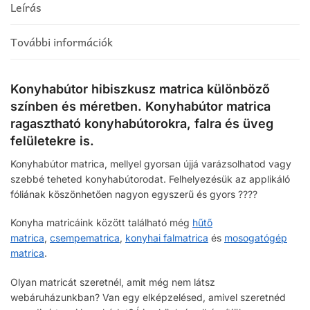
Leírás
További információk
Konyhabútor hibiszkusz matrica különböző
színben és méretben. Konyhabútor matrica
ragasztható konyhabútorokra, falra és üveg
felületekre is.
Konyhabútor matrica, mellyel gyorsan újjá varázsolhatod vagy
szebbé teheted konyhabútorodat. Felhelyezésük az applikáló
fóliának köszönhetően nagyon egyszerű és gyors ????
Konyha matricáink között található még
hűtő
matrica
,
csempematrica
,
konyhai falmatrica
és
mosogatógép
matrica
.
Olyan matricát szeretnél, amit még nem látsz
webáruházunkban? Van egy elképzelésed, amivel szeretnéd