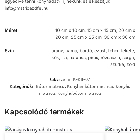
egyedivé tenni konyhádat? Írj nekünk és elkészítjük:
info@matricazdfel.hu
Méret
10 cm x 10 cm, 15 cm x 15 cm, 20 cm x
20 cm, 25 cm x 25 cm, 30 cm x 30 cm
Szín
arany, barna, bordó, ezüst, fehér, fekete,
kék, lila, narancs, piros, rózsaszín, sárga,
szürke, zöld
Cikkszám:
K-KB-07
Kategóriák:
Bútor matrica
,
Konyhai bútor matrica
,
Konyha
matrica
,
Konyhabútor matrica
Kapcsolódó termékek