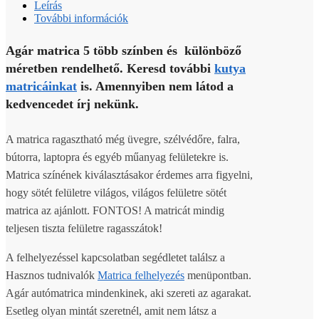
Leírás
További információk
Agár matrica 5 több színben és különböző
méretben rendelhető. Keresd további
kutya
matricáinkat
is. Amennyiben nem látod a
kedvencedet írj nekünk.
A matrica ragasztható még üvegre, szélvédőre, falra,
bútorra, laptopra és egyéb műanyag felületekre is.
Matrica színének kiválasztásakor érdemes arra figyelni,
hogy sötét felületre világos, világos felületre sötét
matrica az ajánlott. FONTOS! A matricát mindig
teljesen tiszta felületre ragasszátok!
A felhelyezéssel kapcsolatban segédletet találsz a
Hasznos tudnivalók
Matrica felhelyezés
menüpontban.
Agár autómatrica mindenkinek, aki szereti az agarakat.
Esetleg olyan mintát szeretnél, amit nem látsz a