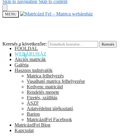
Skip to navigation
Skip to content
MENU
Keresés a következőre:
Keresés
FŐOLDAL
WEBÁRUHÁZ
0
Ft
0
Akciós matricák
Galéria
Hasznos tudnivalók
Matrica felhelyezés
Vasalható matrica felhelyezése
Kedvenc matricáid
Rendelés menete
Fizetés, szállítás
ÁSZF
Adatvédelmi tájékoztató
Barion
MatricázdFel Facebook
MatricázdFel Blog
Kapcsolat