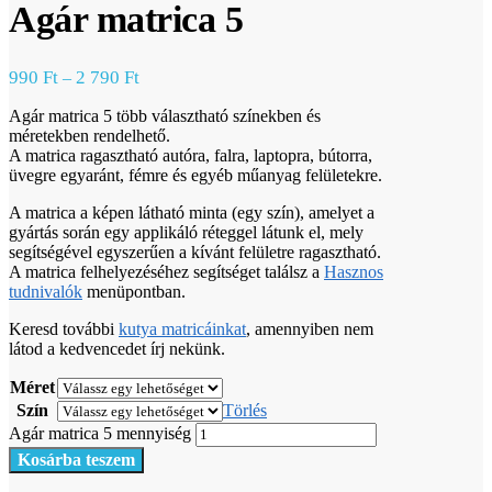
Agár matrica 5
990
Ft
2 790
Ft
–
Agár matrica 5 több választható színekben és
méretekben rendelhető.
A matrica ragasztható autóra, falra, laptopra, bútorra,
üvegre egyaránt, fémre és egyéb műanyag felületekre.
A matrica a képen látható minta (egy szín), amelyet a
gyártás során egy applikáló réteggel látunk el, mely
segítségével egyszerűen a kívánt felületre ragasztható.
A matrica felhelyezéséhez segítséget találsz a
Hasznos
tudnivalók
menüpontban.
Keresd további
kutya matricáinkat
, amennyiben nem
látod a kedvencedet írj nekünk.
Méret
Szín
Törlés
Agár matrica 5 mennyiség
Kosárba teszem