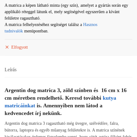
A matrica a képen látható minta (egy szín), amelyet a gyártás során egy
applikáló réteggel látunk el, mely segítségével egyszerűen a kívánt
felületre ragasztható.
A matrica felhelyezéséhez segítséget találsz a
Hasznos
tudnivalók
menüpontban.
Elfogyott
Leírás
Argentin dog matrica 3, zöld színben és 16 cm x 16
cm méretben rendelhető. Keresd további
kutya
matricáinkat
is. Amennyiben nem látod a
kedvencedet írj nekünk.
Argentin dog matrica 3 ragasztható még üvegre, szélvédőre, falra,
bútorra, laptopra és egyéb műanyag felületekre is. A matrica színének
kiválasztásakor érdemes figyelembe venni, hogy sötét autóra főként fehér