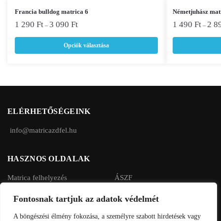
Ennek
Ennek
Francia bulldog matrica 6
Németjuhász mat
a
a
1 290
Ft
3 090
Ft
1 490
Ft
2 8
–
–
terméknek
terméknek
Opciók választása
több
több
variációja
variációja
van.
van.
A
A
változatok
változatok
a
a
ELÉRHETŐSÉGEINK
termékoldalon
termékoldalon
választhatók
választhatók
info@matricazdfel.hu
ki
ki
HASZNOS OLDALAK
Matrica felhelyezés
ÁSZF
Rendelés menete
Adatvédelmi tájékoztató
Fontosnak tartjuk az adatok védelmét
Fizetés, szállítás
A böngészési élmény fokozása, a személyre szabott hirdetések vagy