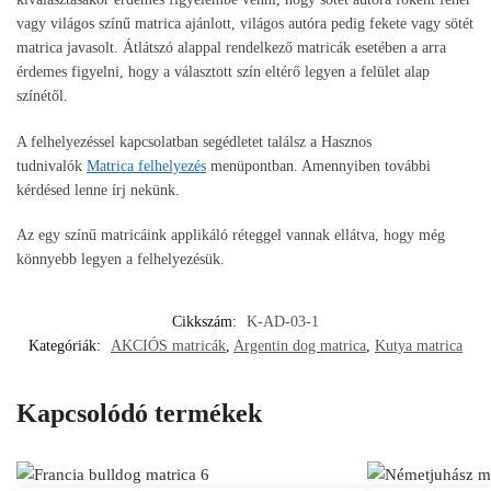
vagy világos színű matrica ajánlott, világos autóra pedig fekete vagy sötét
matrica javasolt. Átlátszó alappal rendelkező matricák esetében a arra
érdemes figyelni, hogy a választott szín eltérő legyen a felület alap
színétől.
A felhelyezéssel kapcsolatban segédletet találsz a Hasznos
tudnivalók
Matrica felhelyezés
menüpontban. Amennyiben további
kérdésed lenne írj nekünk.
Az egy színű matricáink applikáló réteggel vannak ellátva, hogy még
könnyebb legyen a felhelyezésük.
Cikkszám:
K-AD-03-1
Kategóriák:
AKCIÓS matricák
,
Argentin dog matrica
,
Kutya matrica
Kapcsolódó termékek