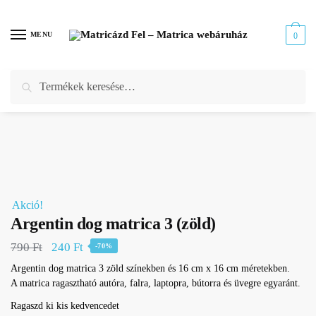
Skip
Skip
to
to
MENU
0
navigation
content
Keresés
Keresés
Kezdőlap
/
Webáruház
/
Kutya matrica
/
Argentin dog matrica
/
Argentin dog matrica 3 (zöld)
a
következőre:
Akció!
Argentin dog matrica 3 (zöld)
Original
Current
790
Ft
240
Ft
-70%
price
price
Argentin dog matrica 3 zöld színekben és 16 cm x 16 cm méretekben.
A matrica ragasztható autóra, falra, laptopra, bútorra és üvegre egyaránt.
was:
is:
790 Ft.
240 Ft.
Ragaszd ki kis kedvencedet