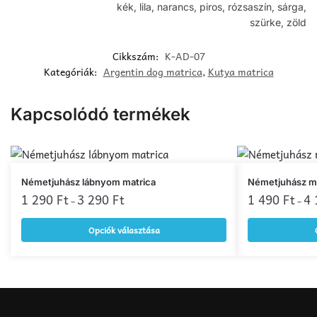
kék, lila, narancs, piros, rózsaszín, sárga,
szürke, zöld
Cikkszám:
K-AD-07
Kategóriák:
Argentin dog matrica
,
Kutya matrica
Kapcsolódó termékek
Ennek
Ennek
Németjuhász lábnyom matrica
Németjuhász ma
a
1 290
Ft
3 290
Ft
a
1 490
Ft
4
–
–
terméknek
terméknek
Opciók választása
több
több
variációja
variációja
van.
van.
A
A
változatok
változatok
a
a