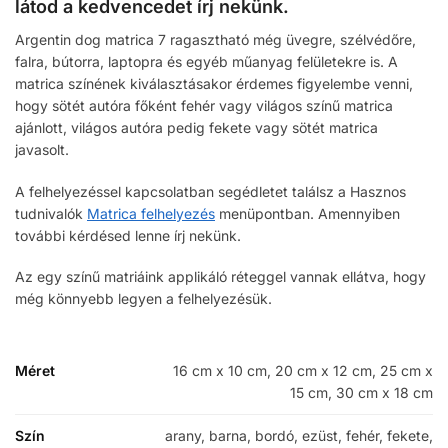
látod a kedvencedet írj nekünk.
Argentin dog matrica 7 ragasztható még üvegre, szélvédőre,
falra, bútorra, laptopra és egyéb műanyag felületekre is. A
matrica színének kiválasztásakor érdemes figyelembe venni,
hogy sötét autóra főként fehér vagy világos színű matrica
ajánlott, világos autóra pedig fekete vagy sötét matrica
javasolt.
A felhelyezéssel kapcsolatban segédletet találsz a Hasznos
tudnivalók
Matrica felhelyezés
menüpontban. Amennyiben
további kérdésed lenne írj nekünk.
Az egy színű matriáink applikáló réteggel vannak ellátva, hogy
még könnyebb legyen a felhelyezésük.
Méret
16 cm x 10 cm, 20 cm x 12 cm, 25 cm x
15 cm, 30 cm x 18 cm
Szín
arany, barna, bordó, ezüst, fehér, fekete,