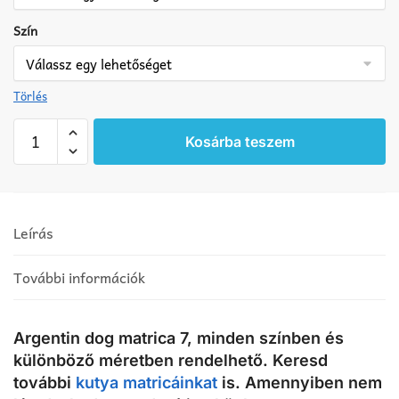
Szín
Törlés
Argentin
Kosárba teszem
dog
matrica
7
mennyiség
Leírás
További információk
Argentin dog matrica 7, minden színben és
különböző méretben rendelhető. Keresd
további
kutya matricáinkat
is. Amennyiben nem