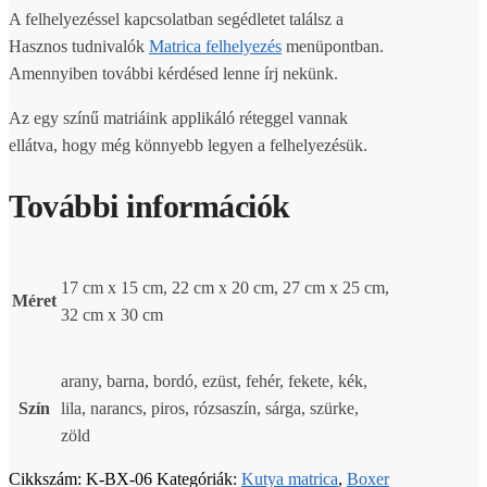
A felhelyezéssel kapcsolatban segédletet találsz a
Hasznos tudnivalók
Matrica felhelyezés
menüpontban.
Amennyiben további kérdésed lenne írj nekünk.
Az egy színű matriáink applikáló réteggel vannak
ellátva, hogy még könnyebb legyen a felhelyezésük.
További információk
17 cm x 15 cm, 22 cm x 20 cm, 27 cm x 25 cm,
Méret
32 cm x 30 cm
arany, barna, bordó, ezüst, fehér, fekete, kék,
Szín
lila, narancs, piros, rózsaszín, sárga, szürke,
zöld
Cikkszám:
K-BX-06
Kategóriák:
Kutya matrica
,
Boxer