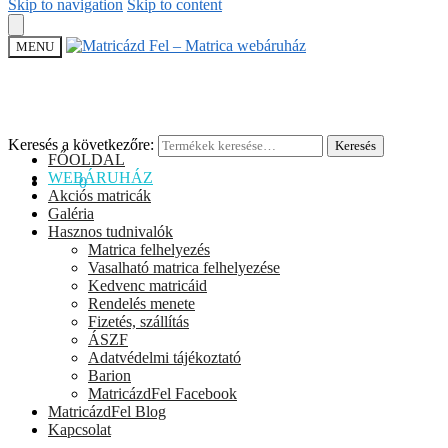
Skip to navigation
Skip to content
MENU
Keresés a következőre:
Keresés
FŐOLDAL
WEBÁRUHÁZ
0
Ft
0
Akciós matricák
Galéria
Hasznos tudnivalók
Matrica felhelyezés
Vasalható matrica felhelyezése
Kedvenc matricáid
Rendelés menete
Fizetés, szállítás
ÁSZF
Adatvédelmi tájékoztató
Barion
MatricázdFel Facebook
MatricázdFel Blog
Kapcsolat