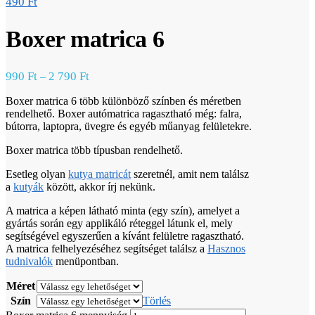
490
Ft
Boxer matrica 6
990
Ft
2 790
Ft
–
Boxer matrica 6 több különböző színben és méretben
rendelhető. Boxer autómatrica ragasztható még: falra,
bútorra, laptopra, üvegre és egyéb műanyag felületekre.
Boxer matrica több típusban rendelhető.
Esetleg olyan
kutya matricát
szeretnél, amit nem találsz
a
kutyák
között, akkor írj nekünk.
A matrica a képen látható minta (egy szín), amelyet a
gyártás során egy applikáló réteggel látunk el, mely
segítségével egyszerűen a kívánt felületre ragasztható.
A matrica felhelyezéséhez segítséget találsz a
Hasznos
tudnivalók
menüpontban.
Méret
Szín
Törlés