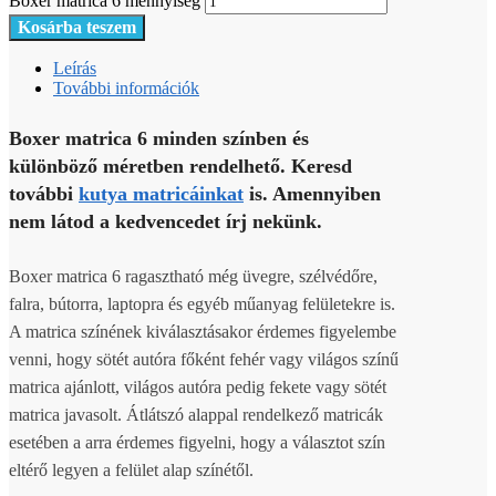
Boxer matrica 6 mennyiség
Kosárba teszem
Leírás
További információk
Boxer matrica 6 minden színben és
különböző méretben rendelhető. Keresd
további
kutya matricáinkat
is. Amennyiben
nem látod a kedvencedet írj nekünk.
Boxer matrica 6 ragasztható még üvegre, szélvédőre,
falra, bútorra, laptopra és egyéb műanyag felületekre is.
A matrica színének kiválasztásakor érdemes figyelembe
venni, hogy sötét autóra főként fehér vagy világos színű
matrica ajánlott, világos autóra pedig fekete vagy sötét
matrica javasolt. Átlátszó alappal rendelkező matricák
esetében a arra érdemes figyelni, hogy a választot szín
eltérő legyen a felület alap színétől.