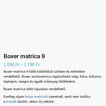
Boxer matrica 9
–
1 090
Ft
1 790
Ft
Boxer matrica 9 több különböző színben és méretben
rendelhető. Boxer autómatrica ragasztható még: falra, bútorra,
laptopra, üvegre és egyéb műanyag felületekre.
Boxer matrica több típusban rendelhető.
Esetleg olyan
kutya matricát
szeretnél, amit nem találsz
a
kutyák
között, akkor írj nekünk.