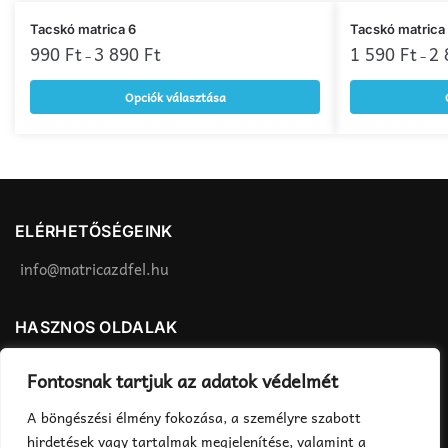
Ennek
Ennek
Tacskó matrica 6
Tacskó matrica
a
990
Ft
3 890
Ft
a
1 590
Ft
2
–
–
terméknek
terméknek
Opciók választása
több
több
variációja
variációja
van.
van.
A
A
változatok
változatok
a
a
ELÉRHETŐSÉGEINK
termékoldalon
termékoldalon
választhatók
választhatók
info@matricazdfel.hu
ki
ki
HASZNOS OLDALAK
Matrica felhelyezés
ÁSZF
Fontosnak tartjuk az adatok védelmét
Rendelés menete
Adatvédelmi tájékoztató
A böngészési élmény fokozása, a személyre szabott
Fizetés, szállítás
hirdetések vagy tartalmak megjelenítése, valamint a