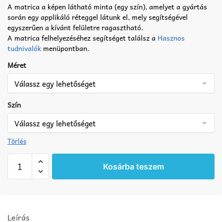
A matrica a képen látható minta (egy szín), amelyet a gyártás
során egy applikáló réteggel látunk el, mely segítségével
egyszerűen a kívánt felületre ragasztható.
A matrica felhelyezéséhez segítséget találsz a
Hasznos
tudnivalók
menüpontban.
Méret
Szín
Törlés
Boxer
Kosárba teszem
matrica
9
mennyiség
Leírás