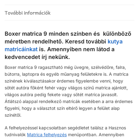
További információk
Boxer matrica 9 minden színben és különböző
méretben rendelhető. Keresd további
kutya
matricáinkat
is. Amennyiben nem látod a
kedvencedet írj nekünk.
Boxer matrica 9 ragasztható még üvegre, szélvédőre, falra,
bútorra, laptopra és egyéb műanyag felületekre is. A matrica
színének kiválasztásakor érdemes figyelembe venni, hogy
sötét autóra főként fehér vagy világos színű matrica ajánlott,
világos autóra pedig fekete vagy sötét matrica javasolt.
Átlátszó alappal rendelkező matricák esetében a arra érdemes
figyelni, hogy a választot szín eltérő legyen a felület alap
színétől.
A felhelyezéssel kapcsolatban segédletet találsz a Hasznos
tudnivalók
Matrica felhelyezés
menüpontban. Amennyiben