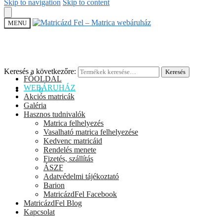
Skip to navigation
Skip to content
MENU
Keresés a következőre:
Keresés
FŐOLDAL
WEBÁRUHÁZ
0
Ft
0
Akciós matricák
Galéria
Hasznos tudnivalók
Matrica felhelyezés
Vasalható matrica felhelyezése
Kedvenc matricáid
Rendelés menete
Fizetés, szállítás
ÁSZF
Adatvédelmi tájékoztató
Barion
MatricázdFel Facebook
MatricázdFel Blog
Kapcsolat