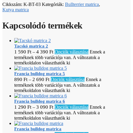
Cikkszám:
K-BT-03
Kategóriák:
Bullterrier matrica
,
Kutya matrica
Kapcsolódó termékek
Tacskó matrica 2
1 590
Ft
4 390
Ft
–
Opciók választása
Ennek a
terméknek több variációja van. A változatok a
termékoldalon választhatók ki
Francia bulldog matrica 5
890
Ft
2 690
Ft
–
Opciók választása
Ennek a
terméknek több variációja van. A változatok a
termékoldalon választhatók ki
Francia bulldog matrica 6
1 290
Ft
3 090
Ft
–
Opciók választása
Ennek a
terméknek több variációja van. A változatok a
termékoldalon választhatók ki
Francia bulldog matrica