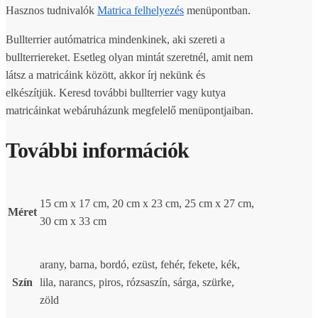
Hasznos tudnivalók
Matrica felhelyezés
menüpontban.
Bullterrier autómatrica mindenkinek, aki szereti a
bullterriereket. Esetleg olyan mintát szeretnél, amit nem
látsz a matricáink között, akkor írj nekünk és
elkészítjük. Keresd további bullterrier vagy kutya
matricáinkat webáruházunk megfelelő menüpontjaiban.
További információk
15 cm x 17 cm, 20 cm x 23 cm, 25 cm x 27 cm,
Méret
30 cm x 33 cm
arany, barna, bordó, ezüst, fehér, fekete, kék,
Szín
lila, narancs, piros, rózsaszín, sárga, szürke,
zöld