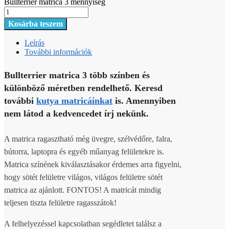
Bullterrier matrica 3 mennyiség
Kosárba teszem
Leírás
További információk
Bullterrier matrica 3 több színben és
különböző méretben rendelhető. Keresd
további
kutya matricáinkat
is. Amennyiben
nem látod a kedvencedet írj nekünk.
A matrica ragasztható még üvegre, szélvédőre, falra,
bútorra, laptopra és egyéb műanyag felületekre is.
Matrica színének kiválasztásakor érdemes arra figyelni,
hogy sötét felületre világos, világos felületre sötét
matrica az ajánlott. FONTOS! A matricát mindig
teljesen tiszta felületre ragasszátok!
A felhelyezéssel kapcsolatban segédletet találsz a