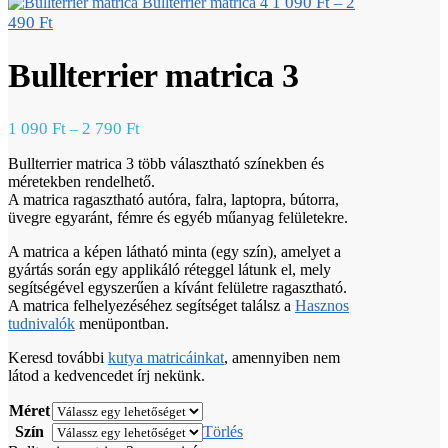
1 090
Ft
2
Bullterrier matrica 4
–
490
Ft
Bullterrier matrica 3
1 090
Ft
2 790
Ft
–
Bullterrier matrica 3 több választható színekben és
méretekben rendelhető.
A matrica ragasztható autóra, falra, laptopra, bútorra,
üvegre egyaránt, fémre és egyéb műanyag felületekre.
A matrica a képen látható minta (egy szín), amelyet a
gyártás során egy applikáló réteggel látunk el, mely
segítségével egyszerűen a kívánt felületre ragasztható.
A matrica felhelyezéséhez segítséget találsz a
Hasznos
tudnivalók
menüpontban.
Keresd további
kutya matricáinkat
, amennyiben nem
látod a kedvencedet írj nekünk.
Méret
Szín
Törlés