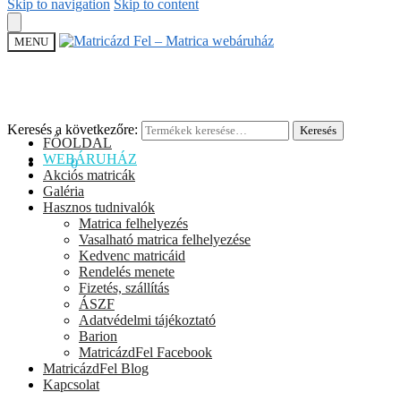
Skip to navigation
Skip to content
MENU
Keresés a következőre:
Keresés
FŐOLDAL
WEBÁRUHÁZ
0
Ft
0
Akciós matricák
Galéria
Hasznos tudnivalók
Matrica felhelyezés
Vasalható matrica felhelyezése
Kedvenc matricáid
Rendelés menete
Fizetés, szállítás
ÁSZF
Adatvédelmi tájékoztató
Barion
MatricázdFel Facebook
MatricázdFel Blog
Kapcsolat