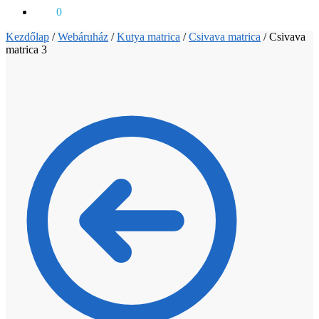
0
Ft
0
Kezdőlap
/
Webáruház
/
Kutya matrica
/
Csivava matrica
/
Csivava
matrica 3