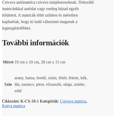
Csivava autómatrica csivava tulajdonosoknak. Dekoráld
matricánkkal autódat vagy esetleg házad egyéb
felületeit. A matricák több színben és méretben
kaphatóak, hogy ki tudd választani maganak a
legmegfelelőbbet.
További információk
Méret
19 cm x 10 cm, 28 cm x 15 cm
arany, barna, bordó, ezüst, fehér, fekete, kék,
Szín
lila, narancs, piros, rózsaszín, sárga, szürke,
zöld
Cikkszám:
K-CS-18-1
Kategóriák:
Csivava matrica
,
Kutya matrica