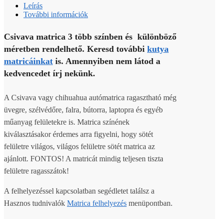
Leírás
További információk
Csivava matrica 3 több színben és különböző
méretben rendelhető. Keresd további
kutya
matricáinkat
is. Amennyiben nem látod a
kedvencedet írj nekünk.
A Csivava vagy chihuahua autómatrica ragasztható még
üvegre, szélvédőre, falra, bútorra, laptopra és egyéb
műanyag felületekre is. Matrica színének
kiválasztásakor érdemes arra figyelni, hogy sötét
felületre világos, világos felületre sötét matrica az
ajánlott. FONTOS! A matricát mindig teljesen tiszta
felületre ragasszátok!
A felhelyezéssel kapcsolatban segédletet találsz a
Hasznos tudnivalók
Matrica felhelyezés
menüpontban.