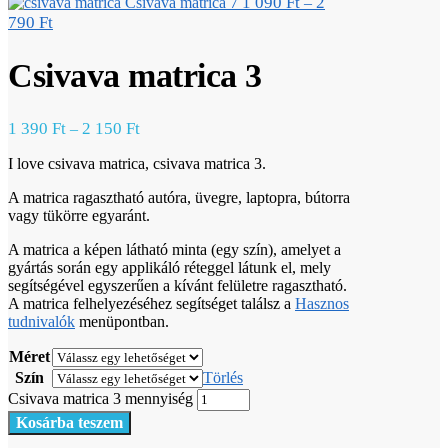
1 090
Ft
2
Csivava matrica 7
–
790
Ft
Csivava matrica 3
1 390
Ft
2 150
Ft
–
I love csivava matrica, csivava matrica 3.
A matrica ragasztható autóra, üvegre, laptopra, bútorra
vagy tükörre egyaránt.
A matrica a képen látható minta (egy szín), amelyet a
gyártás során egy applikáló réteggel látunk el, mely
segítségével egyszerűen a kívánt felületre ragasztható.
A matrica felhelyezéséhez segítséget találsz a
Hasznos
tudnivalók
menüpontban.
Méret
Szín
Törlés
Csivava matrica 3 mennyiség
Kosárba teszem