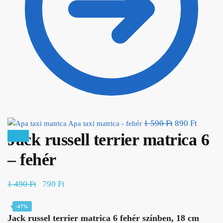
1 590
Ft
Original
890
Ft
Current
Apa taxi matrica - fehér
Jack russell terrier matrica 6
price was: 1
price
Akció!
590 Ft.
is:
– fehér
890 Ft.
1 490
Ft
Original price was: 1 490 Ft.
790
Ft
Current price is: 790 Ft.
-47%
Jack russel terrier matrica 6 fehér színben, 18 cm