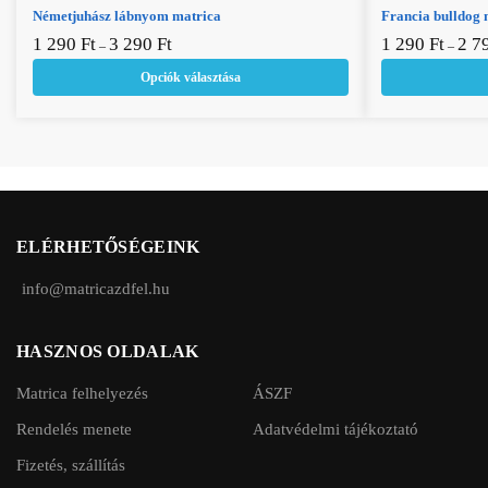
Németjuhász lábnyom matrica
Ennek a terméknek több variációja van. A
Francia bulldog 
Ennek a termék
1 290
változatok a termékoldalon választhatók ki
Ft
3 290
Ft
1 290
változatok a te
Ft
2 7
–
–
Opciók választása
ELÉRHETŐSÉGEINK
info@matricazdfel.hu
HASZNOS OLDALAK
Matrica felhelyezés
ÁSZF
Rendelés menete
Adatvédelmi tájékoztató
Fizetés, szállítás