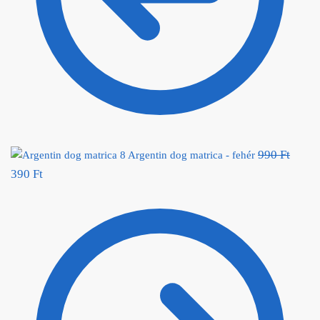
990
Ft
Origin
Argentin dog matrica - fehér
price
390
Ft
Current price is: 390 Ft.
was:
990 Ft