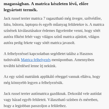
magasságban. A matrica készleten lévő, előre
legyártott termék.
Jack russel terrier matrica 7 ragasztható még üvegre, szélvédőre,
falra, bútorra, laptopra és egyéb műanyag felületekre is. A matrica
színének kiválasztásakor érdemes figyelembe venni, hogy sötét
autóra főként fehér vagy világos színű matrica ajánlott, világos
autóra pedig fekete vagy sötét matrica javasolt.
A felhelyezéssel kapcsolatban segédletet találsz a Hasznos
tudnivalók
Matrica felhelyezés
menüpontban. Amennyiben
további kérdésed lenne írj nekünk.
Az egy színű matriáink applikáló réteggel vannak ellátva, hogy
még könnyebb legyen a felhelyezésük.
Jack russel terrier autómatrica gazdiknak. Dekoráld vele autódat
vagy házad egyéb felületeit. Választható színben és méretben,
hogy a legjobban passzoljon a felülethez.