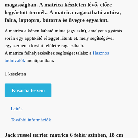
magasságban. A matrica készleten lévő, előre
legyártott termék. A matrica ragasztható autóra,
falra, laptopra, bútorra és üvegre egyaránt.
A matrica a képen látható minta (egy szín), amelyet a gyártás
során egy applikáló réteggel látunk el, mely segítségével
egyszerűen a kívánt felületre ragasztható.
A matrica felhelyezéséhez segítséget találsz a
Hasznos
tudnivalók
menüpontban.
1 készleten
Jack russell terrier matrica 6 - fehér mennyiség
Kosárba teszem
Leírás
További információk
Jack russel terrier matrica 6 fehér színben, 18 cm