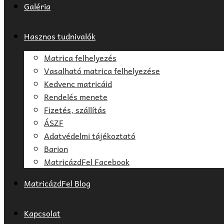
Galéria
Hasznos tudnivalók
Matrica felhelyezés
Vasalható matrica felhelyezése
Kedvenc matricáid
Rendelés menete
Fizetés, szállítás
ÁSZF
Adatvédelmi tájékoztató
Barion
MatricázdFel Facebook
MatricázdFel Blog
Kapcsolat