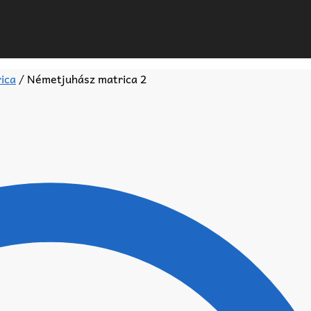
ica
/
Németjuhász matrica 2