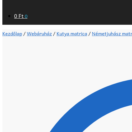
0
Ft
0
Kezdőlap
/
Webáruház
/
Kutya matrica
/
Németjuhász matr