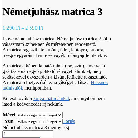
Németjuhász matrica 3
1 290
Ft
2 590
Ft
–
I love németjuhász matrica. Németjuhász matrica 2 több
választható színekben és méretekben rendelhető.
A matrica ragasztható autóra, falra, laptopra, bútorra,
üvegre egyaránt, fémre és egyéb műanyag felületekre.
A matrica a képen látható minta (egy szín), amelyet a
gyártás során egy applikáló réteggel látunk el, mely
segítségével egyszerűen a kívánt felületre ragasztható.
A matrica felhelyezéséhez segítséget találsz a
Hasznos
tudnivalók
menüpontban.
Keresd további
kutya matricáinkat
, amennyiben nem
látod a kedvencedet írj nekünk.
Méret
Szín
Törlés
Németjuhász matrica 3 mennyiség