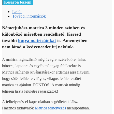
Kosárba teszem
Leírás
További információk
Németjuhász matrica 3 minden színben és
különböző méretben rendelhető. Keresd
további
kutya matricáinkat
is. Amennyiben
nem látod a kedvencedet írj nekünk.
A matrica ragasztható még üvegre, szélvédőre, falra,
bútorra, laptopra és egyéb műanyag felületekre is.
Matrica színének kiválasztásakor érdemes arra figyelni,
hogy sötét felületre világos, világos felületre sötét
matrica az ajánlott. FONTOS! A matricát mindig
teljesen tiszta felületre ragasszátok!
A felhelyezéssel kapcsolatban segédletet találsz a
Hasznos tudnivalók
Matrica felhelyezés
menüpontban.