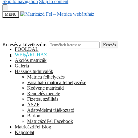
Skip to navigation
Skip to content
MENU
Keresés a következőre:
Keresés
FŐOLDAL
WEBÁRUHÁZ
0
Ft
0
Akciós matricák
Galéria
Hasznos tudnivalók
Matrica felhelyezés
Vasalható matrica felhelyezése
Kedvenc matricáid
Rendelés menete
Fizetés, szállítás
ÁSZF
Adatvédelmi tájékoztató
Barion
MatricázdFel Facebook
MatricázdFel Blog
Kapcsolat