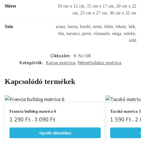
Méret
10 cm x 12 cm, 15 cm x 17 cm, 20 cm x 22
cm, 25 cm x 27 cm, 30 cm x 32 cm
Szín
arany, barna, bordó, ezüst, fehér, fekete, kék,
lila, narancs, piros, rózsaszín, sárga, szürke,
zöld
Cikkszám:
K-NJ-08
Kategóriák:
Kutya matrica
,
Németjuhász matrica
Kapcsolódó termékek
Ennek
Ennek
Francia bulldog matrica 6
Tacskó matrica 5
a
1 290
Ft
3 090
Ft
a
1 590
Ft
2
–
–
terméknek
terméknek
Opciók választása
több
több