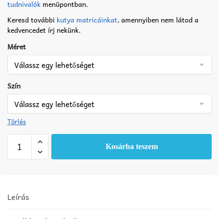
tudnivalók
menüpontban.
Keresd további
kutya matricáinkat
, amennyiben nem látod a
kedvencedet írj nekünk.
Méret
Szín
Törlés
Németjuhász
Kosárba teszem
matrica
8
mennyiség
Leírás