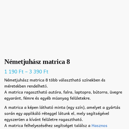
Németjuhász matrica 8
–
1 190
Ft
3 390
Ft
Németjuhász matrica 8 több választható színekben és
méretekben rendelhető.
A matrica ragasztható autóra, falra, laptopra, bútorra, üvegre
egyaránt, fémre és egyéb műanyag felületekre.
A matrica a képen látható minta (egy szín), amelyet a gyártás
során egy applikáló réteggel látunk el, mely segítségével
egyszerűen a kívánt felületre ragasztható.
A matrica felhelyezéséhez segítséget találsz a
Hasznos