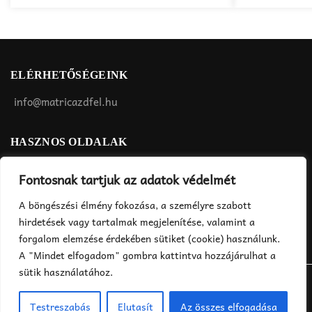
variációja
variációja
van.
van.
A
A
változatok
változatok
a
a
ELÉRHETŐSÉGEINK
termékoldalon
termékoldalon
választhatók
választhatók
info@matricazdfel.hu
ki
ki
HASZNOS OLDALAK
Matrica felhelyezés
ÁSZF
Fontosnak tartjuk az adatok védelmét
Rendelés menete
Adatvédelmi tájékoztató
A böngészési élmény fokozása, a személyre szabott
Fizetés, szállítás
hirdetések vagy tartalmak megjelenítése, valamint a
forgalom elemzése érdekében sütiket (cookie) használunk.
A "Mindet elfogadom" gombra kattintva hozzájárulhat a
sütik használatához.
©2018 MatricázdFel.hu - Minden jog fenntartva
Testreszabás
Elutasít
Az összes elfogadása