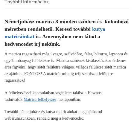
További információk
Németjuhász matrica 8 minden színben és különböző
méretben rendelhető. Keresd további
kutya
matricáinkat
is. Amennyiben nem látod a
kedvencedet írj nekünk.
A matrica ragasztható még üvegre, szélvédőre, falra, bútorra, laptopra és
egyéb műanyag felületekre is. Matrica színének kiválasztásakor érdemes
arra figyelni, hogy sötét felületre világos, világos felületre sötét matrica
az ajánlott. FONTOS! A matricát mindig teljesen tiszta felületre
ragasszátok!
A felhelyezéssel kapcsolatban segédletet találsz a Hasznos
tudnivalók
Matrica felhelyezés
menüpontban.
További németjuhász és kutya matricáinkat megtalálhatod
webáruházunkban, rendeld meg a kedvencedet.