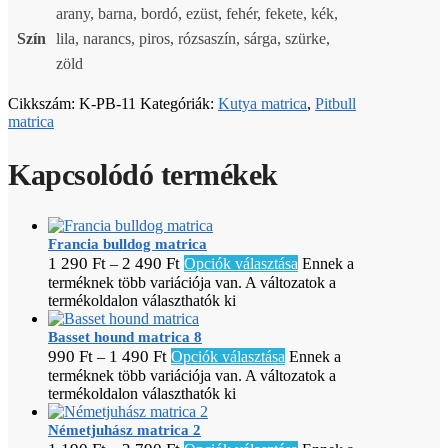
arany, barna, bordó, ezüst, fehér, fekete, kék,
Szín
lila, narancs, piros, rózsaszín, sárga, szürke,
zöld
Cikkszám:
K-PB-11
Kategóriák:
Kutya matrica
,
Pitbull
matrica
Kapcsolódó termékek
Francia bulldog matrica
1 290
Ft
2 490
Ft
–
Opciók választása
Ennek a
terméknek több variációja van. A változatok a
termékoldalon választhatók ki
Basset hound matrica 8
990
Ft
1 490
Ft
–
Opciók választása
Ennek a
terméknek több variációja van. A változatok a
termékoldalon választhatók ki
Németjuhász matrica 2