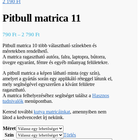
2 190
Ft
Pitbull matrica 11
790
Ft
2 790
Ft
–
Pitbull matrica 10 több választható színekben és
méretekben rendelhető.
A matrica ragasztható autóra, falra, laptopra, bútorra,
üvegre egyaránt, fémre és egyéb műanyag felületekre.
A pitbull matrica a képen látható minta (egy szín),
amelyet a gyártás során egy applikáló réteggel látunk el,
mely segítségével egyszerűen a kívánt felületre
ragasztható.
A matrica felhelyezéséhez segítséget találsz a
Hasznos
tudnivalók
menüpontban.
Keresd további
kutya matricáinkat
, amennyiben nem
látod a kedvencedet írj nekünk.
Méret
Szín
Törlés