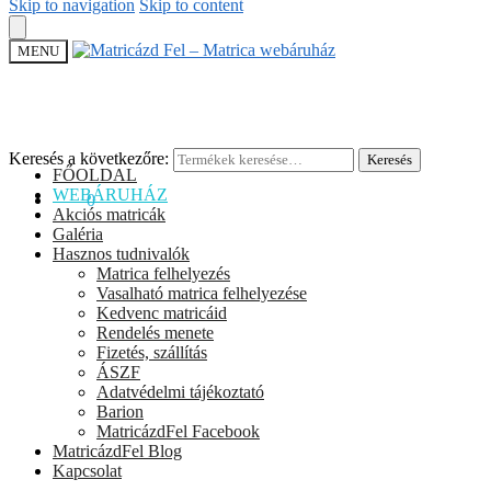
Skip to navigation
Skip to content
MENU
Keresés a következőre:
Keresés
FŐOLDAL
WEBÁRUHÁZ
0
Ft
0
Akciós matricák
Galéria
Hasznos tudnivalók
Matrica felhelyezés
Vasalható matrica felhelyezése
Kedvenc matricáid
Rendelés menete
Fizetés, szállítás
ÁSZF
Adatvédelmi tájékoztató
Barion
MatricázdFel Facebook
MatricázdFel Blog
Kapcsolat