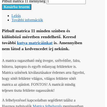
Pitbull matrica 11 mennyiség
Kosárba teszem
Leírás
További információk
Pitbull matrica 11 minden színben és
különböző méretben rendelhető. Keresd
további
kutya matricáinkat
is. Amennyiben
nem látod a kedvencedet írj nekünk.
A matrica ragasztható még üvegre, szélvédőre, falra,
bútorra, laptopra és egyéb műanyag felületekre is.
Matrica színének kiválasztásakor érdemes arra figyelni,
hogy sötét felületre világos, világos felületre sötét
matrica az ajánlott. FONTOS! A matricát mindig
teljesen tiszta felületre ragasszátok!
A felhelyezéssel kapcsolatban segédletet találsz a
Hasznos tudnivalók
Matrica felhelyezés
menüpontban.