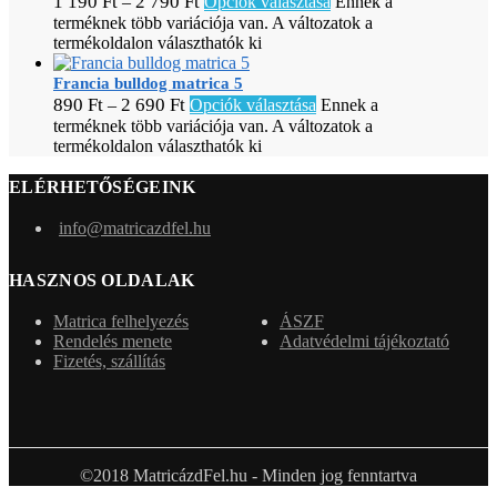
1 190
Ft
2 790
Ft
–
Opciók választása
Ennek a
terméknek több variációja van. A változatok a
termékoldalon választhatók ki
Francia bulldog matrica 5
890
Ft
2 690
Ft
–
Opciók választása
Ennek a
terméknek több variációja van. A változatok a
termékoldalon választhatók ki
ELÉRHETŐSÉGEINK
info@matricazdfel.hu
HASZNOS OLDALAK
Matrica felhelyezés
ÁSZF
Rendelés menete
Adatvédelmi tájékoztató
Fizetés, szállítás
©2018 MatricázdFel.hu - Minden jog fenntartva