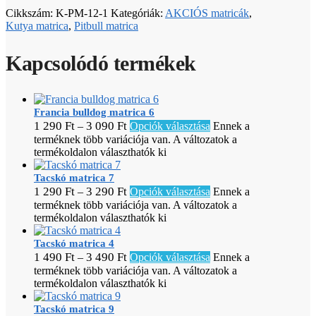
Cikkszám:
K-PM-12-1
Kategóriák:
AKCIÓS matricák
,
Kutya matrica
,
Pitbull matrica
Kapcsolódó termékek
Francia bulldog matrica 6
1 290
Ft
3 090
Ft
–
Opciók választása
Ennek a
terméknek több variációja van. A változatok a
termékoldalon választhatók ki
Tacskó matrica 7
1 290
Ft
3 290
Ft
–
Opciók választása
Ennek a
terméknek több variációja van. A változatok a
termékoldalon választhatók ki
Tacskó matrica 4
1 490
Ft
3 490
Ft
–
Opciók választása
Ennek a
terméknek több variációja van. A változatok a
termékoldalon választhatók ki
Tacskó matrica 9