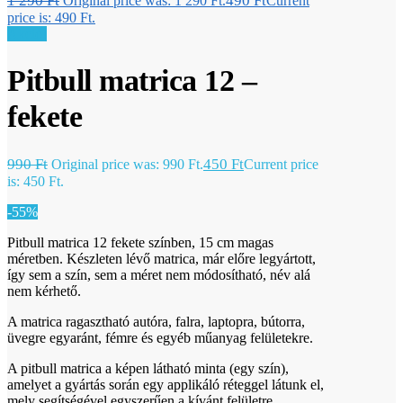
1 290
Ft
490
Ft
Original price was: 1 290 Ft.
Current
price is: 490 Ft.
Akció!
Pitbull matrica 12 –
fekete
990
Ft
450
Ft
Original price was: 990 Ft.
Current price
is: 450 Ft.
-55%
Pitbull matrica 12 fekete színben, 15 cm magas
méretben. Készleten lévő matrica, már előre legyártott,
így sem a szín, sem a méret nem módosítható, név alá
nem kérhető.
A matrica ragasztható autóra, falra, laptopra, bútorra,
üvegre egyaránt, fémre és egyéb műanyag felületekre.
A pitbull matrica a képen látható minta (egy szín),
amelyet a gyártás során egy applikáló réteggel látunk el,
mely segítségével egyszerűen a kívánt felületre