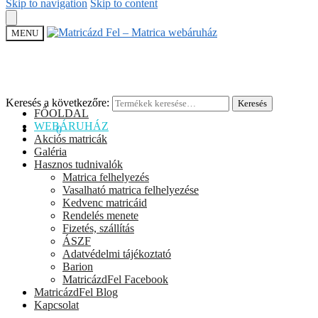
Skip to navigation
Skip to content
MENU
Keresés a következőre:
Keresés
FŐOLDAL
WEBÁRUHÁZ
0
Ft
0
Akciós matricák
Galéria
Hasznos tudnivalók
Matrica felhelyezés
Vasalható matrica felhelyezése
Kedvenc matricáid
Rendelés menete
Fizetés, szállítás
ÁSZF
Adatvédelmi tájékoztató
Barion
MatricázdFel Facebook
MatricázdFel Blog
Kapcsolat