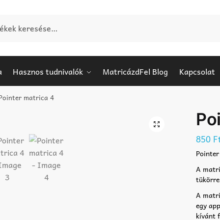
e:
a
Hasznos tudnivalók
MatricázdFel Blog
Kapcsolat
Pointer matrica 4
Poi
🔍
850
F
Pointer
A matri
tükörre
A matri
egy app
kívánt 