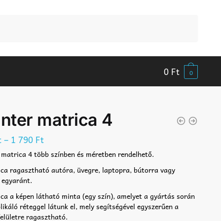
0
Ft
0
nter matrica 4
–
t
1 790
Ft
 matrica 4 több színben és méretben rendelhető.
ca ragasztható autóra, üvegre, laptopra, bútorra vagy
 egyaránt.
ca a képen látható minta (egy szín), amelyet a gyártás során
likáló réteggel látunk el, mely segítségével egyszerűen a
felületre ragasztható.