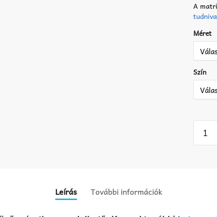
A matri
tudniva
Méret
Szín
Pointe
matric
4
menny
Leírás
További információk