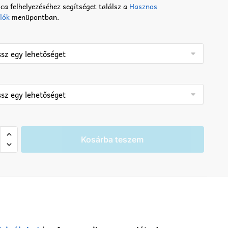
ca felhelyezéséhez segítséget találsz a
Hasznos
lók
menüpontban.
r
Kosárba teszem
a
iség