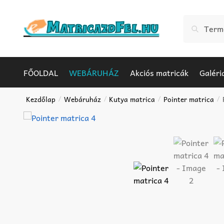
Skip
Skip
to
to
Keresés
Keresés
navigation
content
a
következőr
FŐOLDAL
WEBÁRUHÁZ
Akciós matricák
Galéri
Kezdőlap
Webáruház
Kutya matrica
Pointer matrica
/
/
/
/