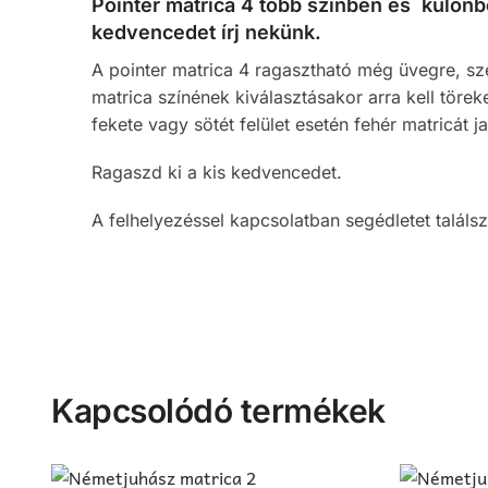
Pointer matrica 4 több színben és külön
kedvencedet írj nekünk.
A pointer matrica 4 ragasztható még üvegre, szé
matrica színének kiválasztásakor arra kell töreke
fekete vagy sötét felület esetén fehér matricát j
Ragaszd ki a kis kedvencedet.
A felhelyezéssel kapcsolatban segédletet talál
Kapcsolódó termékek