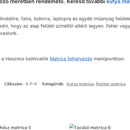
böző méretben rendelhető. Keresd további
kutya mat
lvédőre, falra, bútorra, laptopra és egyéb műanyag felülete
dni, hogy az alap felület színéltől eltérő legyen. Fehér vagy
avaslunk.
sz a Hasznos tudnivalók
Matrica felhelyezés
menüpontban.
Cikkszám:
K-P-4
Kategóriák:
Kutya matrica
,
Pointer matrica