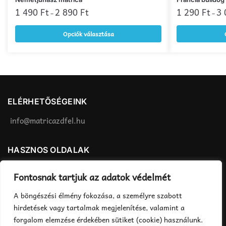
a
1 490
Ft
2 890
Ft
a
1 290
Ft
3
–
–
terméknek
terméknek
Opciók választása
több
több
variációja
variációja
van.
van.
A
A
változatok
változatok
a
a
ELÉRHETŐSÉGEINK
termékoldalon
termékoldalon
választhatók
választhatók
info@matricazdfel.hu
ki
ki
HASZNOS OLDALAK
Matrica felhelyezés
ÁSZF
Fontosnak tartjuk az adatok védelmét
Rendelés menete
Adatvédelmi tájékoztató
A böngészési élmény fokozása, a személyre szabott
Fizetés, szállítás
hirdetések vagy tartalmak megjelenítése, valamint a
forgalom elemzése érdekében sütiket (cookie) használunk.