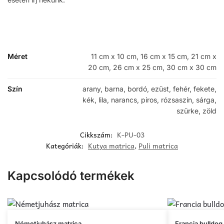
Méret
11 cm x 10 cm, 16 cm x 15 cm, 21 cm x
20 cm, 26 cm x 25 cm, 30 cm x 30 cm
Szín
arany, barna, bordó, ezüst, fehér, fekete,
kék, lila, narancs, piros, rózsaszín, sárga,
szürke, zöld
Cikkszám:
K-PU-03
Kategóriák:
Kutya matrica
,
Puli matrica
Kapcsolódó termékek
Ennek
Ennek
Németjuhász matrica
Francia bulldog