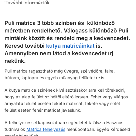
További információk
Puli matrica 3 több színben és különböző
méretben rendelhető. Válogass különböző Puli
mintáink között és rendeld meg a kedvencedet.
Keresd további
kutya matricáinkat
is.
Amennyiben nem látod a kedvencedet írj
nekünk.
Puli matrica ragasztható még üvegre, szélvédőre, falra,
bútorra, laptopra és egyéb műanyag felületekre is.
A kutya matrica színének kiválasztásakor arra kell törekedni,
hogy az alap felület színéltől eltérő legyen. Fehér vagy világos
árnyalatú felület esetén fekete matricát, fekete vagy sötét
felület esetén fehér matricát javaslunk.
A felhelyezéssel kapcsolatban segédletet találsz a Hasznos
tudnivalók
Matrica felhelyezés
menüpontban. Egyéb kérdéseid
esetén írj nekünk.