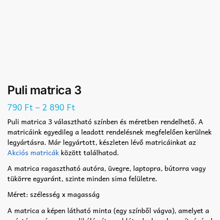
Puli matrica 3
–
790
Ft
2 890
Ft
Puli matrica 3 választható színben és méretben rendelhető. A
matricáink egyedileg a leadott rendelésnek megfelelően kerülnek
legyártásra. Már legyártott, készleten lévő matricáinkat az
Akciós matricák
között találhatod.
A matrica ragasztható autóra, üvegre, laptopra, bútorra vagy
tükörre egyaránt, szinte minden sima felületre.
Méret: szélesség x magasság
A matrica a képen látható minta (egy színből vágva), amelyet a