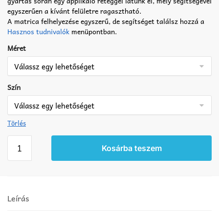
gyártás során egy applikáló réteggel látunk el, mely segítségével
egyszerűen a kívánt felületre ragasztható.
A matrica felhelyezése egyszerű, de segítséget találsz hozzá a
Hasznos tudnivalók
menüpontban.
Méret
Szín
Törlés
Puli
Kosárba teszem
matrica
3
mennyiség
Leírás