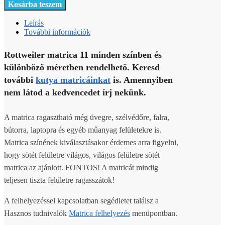
Kosárba teszem
Leírás
További információk
Rottweiler matrica 11 minden színben és
különböző méretben rendelhető. Keresd
további
kutya matricáinkat
is. Amennyiben
nem látod a kedvencedet írj nekünk.
A matrica ragasztható még üvegre, szélvédőre, falra,
bútorra, laptopra és egyéb műanyag felületekre is.
Matrica színének kiválasztásakor érdemes arra figyelni,
hogy sötét felületre világos, világos felületre sötét
matrica az ajánlott. FONTOS! A matricát mindig
teljesen tiszta felületre ragasszátok!
A felhelyezéssel kapcsolatban segédletet találsz a
Hasznos tudnivalók
Matrica felhelyezés
menüpontban.