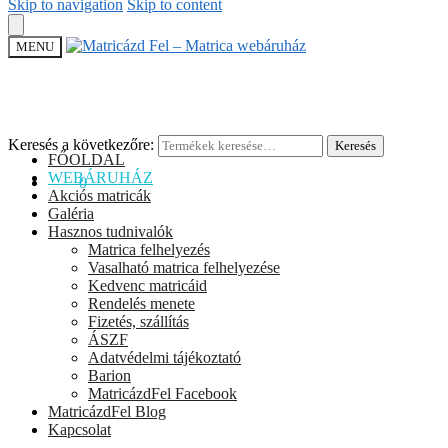
Skip to navigation
Skip to content
MENU
Keresés a következőre:
Keresés
FŐOLDAL
WEBÁRUHÁZ
0
Ft
0
Akciós matricák
Galéria
Hasznos tudnivalók
Matrica felhelyezés
Vasalható matrica felhelyezése
Kedvenc matricáid
Rendelés menete
Fizetés, szállítás
ÁSZF
Adatvédelmi tájékoztató
Barion
MatricázdFel Facebook
MatricázdFel Blog
Kapcsolat