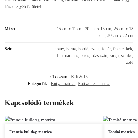
házad egyéb felületeit.
Méret
15 cm x 11 cm, 20 cm x 15 cm, 25 cm x 18
cm, 30 cm x 22 cm
Szín
arany, barna, bordó, ezüst, fehér, fekete, kék,
lila, narancs, piros, rózsaszín, sárga, szürke,
zöld
Cikkszám:
K-RW-15
Kategóriák:
Kutya matrica
,
Rottweiler matrica
Kapcsolódó termékek
Ennek
Ennek
Francia bulldog matrica
Tacskó matrica