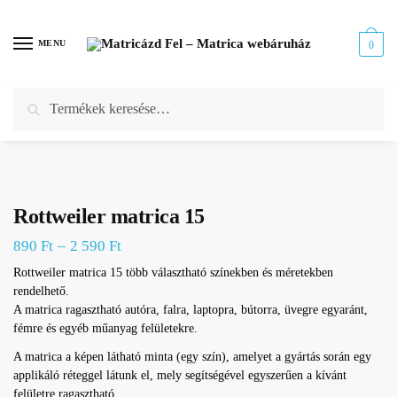
Skip
Skip
to
to
MENU
0
navigation
content
Keresés
Keresés
Kezdőlap
/
Webáruház
/
Kutya matrica
/
Rottweiler matrica
/
Rottweiler matrica 15
a
következőre:
Rottweiler matrica 15
–
890
Ft
2 590
Ft
Rottweiler matrica 15 több választható színekben és méretekben
rendelhető.
A matrica ragasztható autóra, falra, laptopra, bútorra, üvegre egyaránt,
fémre és egyéb műanyag felületekre.
A matrica a képen látható minta (egy szín), amelyet a gyártás során egy
applikáló réteggel látunk el, mely segítségével egyszerűen a kívánt
felületre ragasztható.