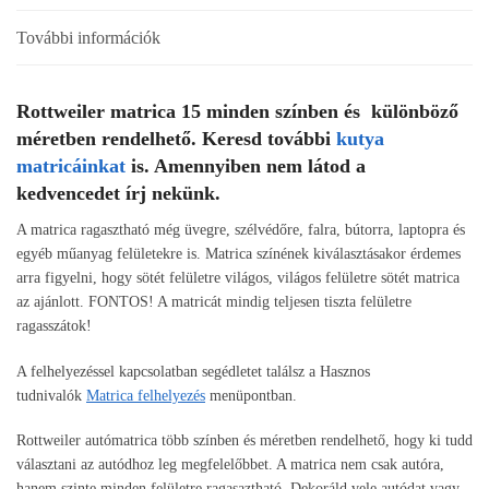
További információk
Rottweiler matrica 15 minden színben és különböző
méretben rendelhető. Keresd további
kutya
matricáinkat
is. Amennyiben nem látod a
kedvencedet írj nekünk.
A matrica ragasztható még üvegre, szélvédőre, falra, bútorra, laptopra és
egyéb műanyag felületekre is. Matrica színének kiválasztásakor érdemes
arra figyelni, hogy sötét felületre világos, világos felületre sötét matrica
az ajánlott. FONTOS! A matricát mindig teljesen tiszta felületre
ragasszátok!
A felhelyezéssel kapcsolatban segédletet találsz a Hasznos
tudnivalók
Matrica felhelyezés
menüpontban.
Rottweiler autómatrica több színben és méretben rendelhető, hogy ki tudd
választani az autódhoz leg megfelelőbbet. A matrica nem csak autóra,
hanem szinte minden felületre ragasaztható. Dekoráld vele autódat vagy