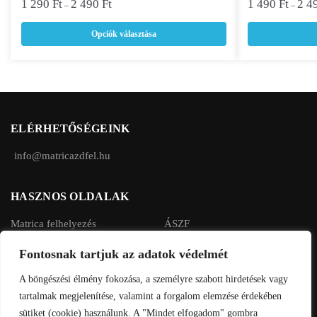
a
a
1 290
Ft
2 490
Ft
1 490
Ft
2 4
–
–
terméknek
terméknek
Opciók választása
több
több
variációja
variációja
van.
van.
A
A
változatok
változatok
a
a
ELÉRHETŐSÉGEINK
termékoldalon
termékoldalon
választhatók
választhatók
info@matricazdfel.hu
ki
ki
HASZNOS OLDALAK
Matrica felhelyezés
ÁSZF
Rendelés menete
Adatvédelmi tájékoztató
Fontosnak tartjuk az adatok védelmét
Fizetés, szállítás
A böngészési élmény fokozása, a személyre szabott hirdetések vagy
tartalmak megjelenítése, valamint a forgalom elemzése érdekében
sütiket (cookie) használunk. A "Mindet elfogadom" gombra