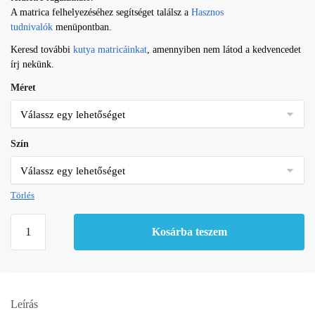
A matrica felhelyezéséhez segítséget találsz a
Hasznos
tudnivalók
menüpontban.
Keresd további
kutya matricáinkat
, amennyiben nem látod a kedvencedet
írj nekünk.
Méret
Szín
Törlés
Rottweiler
Kosárba teszem
matrica
15
mennyiség
Leírás