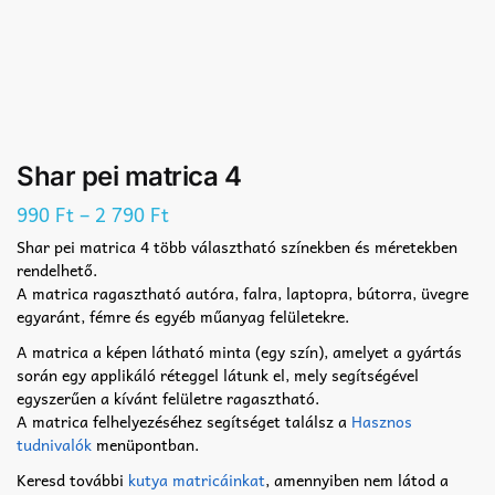
Shar pei matrica 4
–
990
Ft
2 790
Ft
Shar pei matrica 4 több választható színekben és méretekben
rendelhető.
A matrica ragasztható autóra, falra, laptopra, bútorra, üvegre
egyaránt, fémre és egyéb műanyag felületekre.
A matrica a képen látható minta (egy szín), amelyet a gyártás
során egy applikáló réteggel látunk el, mely segítségével
egyszerűen a kívánt felületre ragasztható.
A matrica felhelyezéséhez segítséget találsz a
Hasznos
tudnivalók
menüpontban.
Keresd további
kutya matricáinkat
, amennyiben nem látod a