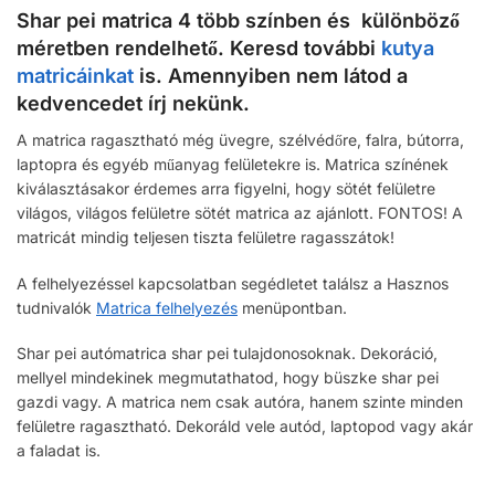
Shar pei matrica 4 több színben és különböző
méretben rendelhető. Keresd további
kutya
matricáinkat
is. Amennyiben nem látod a
kedvencedet írj nekünk.
A matrica ragasztható még üvegre, szélvédőre, falra, bútorra,
laptopra és egyéb műanyag felületekre is. Matrica színének
kiválasztásakor érdemes arra figyelni, hogy sötét felületre
világos, világos felületre sötét matrica az ajánlott. FONTOS! A
matricát mindig teljesen tiszta felületre ragasszátok!
A felhelyezéssel kapcsolatban segédletet találsz a Hasznos
tudnivalók
Matrica felhelyezés
menüpontban.
Shar pei autómatrica shar pei tulajdonosoknak. Dekoráció,
mellyel mindekinek megmutathatod, hogy büszke shar pei
gazdi vagy. A matrica nem csak autóra, hanem szinte minden
felületre ragasztható. Dekoráld vele autód, laptopod vagy akár
a faladat is.