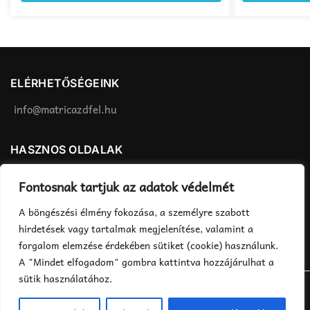
variációja
variációja
van.
van.
A
A
változatok
változatok
a
a
ELÉRHETŐSÉGEINK
termékoldalon
termékoldalon
választhatók
választhatók
info@matricazdfel.hu
ki
ki
HASZNOS OLDALAK
Matrica felhelyezés
ÁSZF
Fontosnak tartjuk az adatok védelmét
Rendelés menete
Adatvédelmi tájékoztató
A böngészési élmény fokozása, a személyre szabott
Fizetés, szállítás
hirdetések vagy tartalmak megjelenítése, valamint a
forgalom elemzése érdekében sütiket (cookie) használunk.
A "Mindet elfogadom" gombra kattintva hozzájárulhat a
sütik használatához.
©2018 MatricázdFel.hu - Minden jog fenntartva