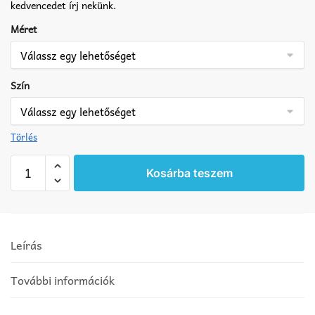
kedvencedet írj nekünk.
Méret
Szín
Törlés
Shar
Kosárba teszem
pei
matrica
4
mennyiség
Leírás
További információk