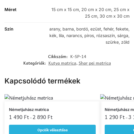
Méret
15 cm x 15 cm, 20 cm x 20 cm, 25 cm x
25 cm, 30 cm x 30 cm
Szín
arany, barna, bordó, ezüst, fehér, fekete,
kék, lila, narancs, piros, rózsaszín, sárga,
szürke, zöld
Cikkszám:
K-SP-14
Kategóriák:
Kutya matrica
,
Shar pei matrica
Kapcsolódó termékek
Ennek
Ennek
Németjuhász matrica
Németjuhász ma
a
1 490
Ft
2 890
Ft
a
1 290
Ft
3
–
–
terméknek
terméknek
Opciók választása
több
több