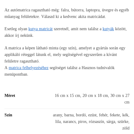
Az autómatrica ragasztható még: falra, bútorra, laptopra, üvegre és egyéb
műanyag felületekre. Válaszd ki a kedvenc akita matricádat.
Esetleg olyan
kutya matricát
szeretnél, amit nem találsz a
kutyák
között,
akkor írj nekünk.
A matrica a képen látható minta (egy szín), amelyet a gyártás során egy
applikáló réteggel látunk el, mely segítségével egyszerűen a kívánt
felületre ragasztható.
A
matrica felhelyezéséhez
segítséget találsz a Hasznos tudnivalók
menüpontban.
Méret
16 cm x 15 cm, 20 cm x 18 cm, 30 cm x 27
cm
Szín
arany, barna, bordó, ezüst, fehér, fekete, kék,
lila, narancs, piros, rózsaszín, sárga, szürke,
zöld