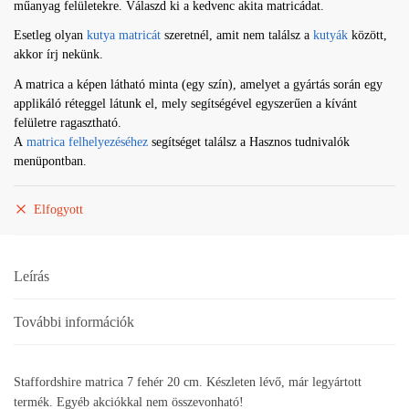
műanyag felületekre. Válaszd ki a kedvenc akita matricádat.
490 Ft.
Esetleg olyan
kutya matricát
szeretnél, amit nem találsz a
kutyák
között,
akkor írj nekünk.
A matrica a képen látható minta (egy szín), amelyet a gyártás során egy
applikáló réteggel látunk el, mely segítségével egyszerűen a kívánt
felületre ragasztható.
A
matrica felhelyezéséhez
segítséget találsz a Hasznos tudnivalók
menüpontban.
Elfogyott
Leírás
További információk
Staffordshire matrica 7 fehér 20 cm. Készleten lévő, már legyártott
termék. Egyéb akciókkal nem összevonható!