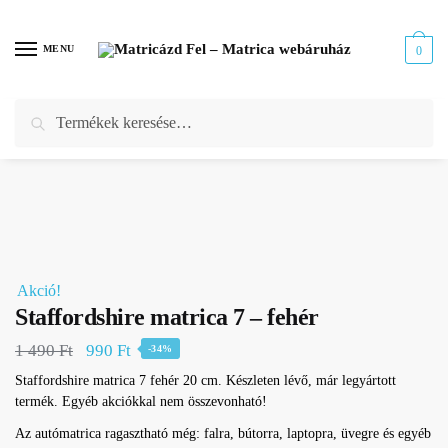
Skip
Skip
to
to
MENU
0
navigation
content
Keresés
Keresés
Kezdőlap
/
Webáruház
/
Kutya matrica
/
Staffordshire matrica
/
Staffordshire matrica 7 – fehér
a
következőre:
Akció!
Staffordshire matrica 7 – fehér
Original
Current
1 490
Ft
990
Ft
-34%
price
price
Staffordshire matrica 7 fehér 20 cm. Készleten lévő, már legyártott
termék. Egyéb akciókkal nem összevonható!
was:
is:
1
990 Ft.
Az autómatrica ragasztható még: falra, bútorra, laptopra, üvegre és egyéb