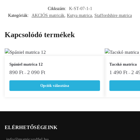
Cikkszám:
K-ST-07-1-1
Kategóriák:
AKCIÓS matricák
,
Kutya matrica
,
Staffordshire matrica
Kapcsolódó termékek
Ennek
Ennek
Spániel matrica 12
Tacskó matrica
a
a
890
Ft
2 090
Ft
1 490
Ft
2 4
–
–
terméknek
terméknek
Opciók választása
több
több
variációja
variációja
van.
van.
A
A
változatok
változatok
a
a
ELÉRHETŐSÉGEINK
termékoldalon
termékoldalon
választhatók
választhatók
info@matricazdfel.hu