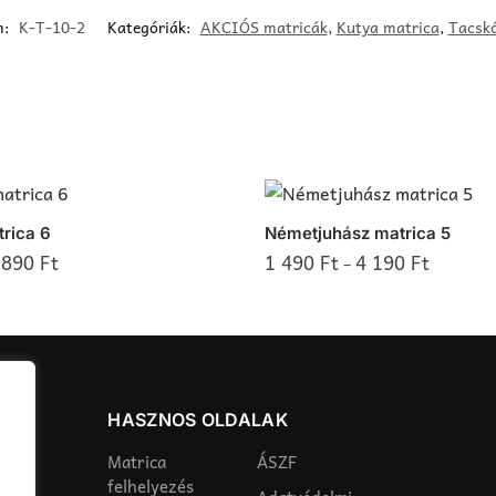
m:
K-T-10-2
Kategóriák:
AKCIÓS matricák
,
Kutya matrica
,
Tacskó
rica 6
Németjuhász matrica 5
 890
Ft
1 490
Ft
4 190
Ft
–
Ennek
a
terméknek
több
variációja
HASZNOS OLDALAK
van.
Matrica
ÁSZF
A
felhelyezés