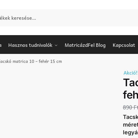
e:
a
Hasznos tudnivalók
MatricázdFel Blog
Kapcsolat
acskó matrica 10 – fehér 15 cm
Akció!
Ta
fe
890
F
Tacsk
méret
legyá