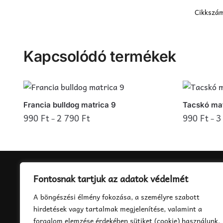
Cikkszá
Kapcsolódó termékek
Francia bulldog matrica 9
Tacskó mat
990
Ft
2 790
Ft
990
Ft
3
–
–
Ennek
Ennek
a
a
terméknek
terméknek
több
több
Fontosnak tartjuk az adatok védelmét
variációja
variációja
ELÉRHETŐSÉGEINK
A böngészési élmény fokozása, a személyre szabott
van.
van.
info@matricazdfel.hu
hirdetések vagy tartalmak megjelenítése, valamint a
A
A
forgalom elemzése érdekében sütiket (cookie) használunk.