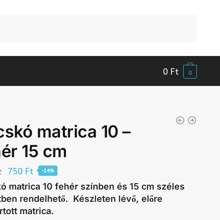
0
Ft
0
cskó matrica 10 –
hér 15 cm
Original
Current
t
750
Ft
-16%
price
price
ó matrica 10 fehér színben és 15 cm széles
was:
is:
ben rendelhető. Készleten lévő, előre
rtott matrica.
890 Ft.
750 Ft.