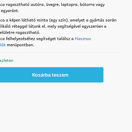
ca ragasztható autóra, üvegre, laptopra, bútorra vagy
 egyaránt.
ca a képen látható minta (egy szín), amelyet a gyártás során
likáló réteggel látunk el, mely segítségével egyszerűen a
felületre ragasztható.
ca felhelyezéséhez segítséget találsz a
Hasznos
lók
menüpontban.
szleten
ó
Kosárba teszem
a
iség