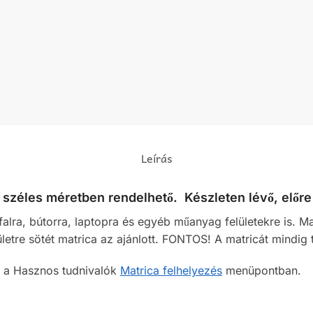
Leírás
széles méretben rendelhető. Készleten lévő, előre 
alra, bútorra, laptopra és egyéb műanyag felületekre is. M
lületre sötét matrica az ajánlott. FONTOS! A matricát mindig t
sz a Hasznos tudnivalók
Matrica felhelyezés
menüpontban.