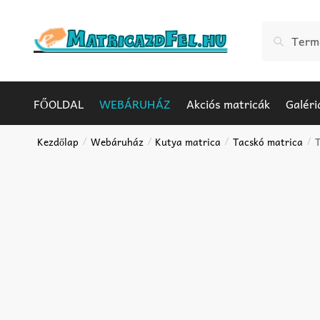
Skip
Skip
to
to
Keresés
Keresés
navigation
content
a
következőr
FŐOLDAL
WEBÁRUHÁZ
Akciós matricák
Galéri
Kezdőlap
Webáruház
Kutya matrica
Tacskó matrica
T
/
/
/
/