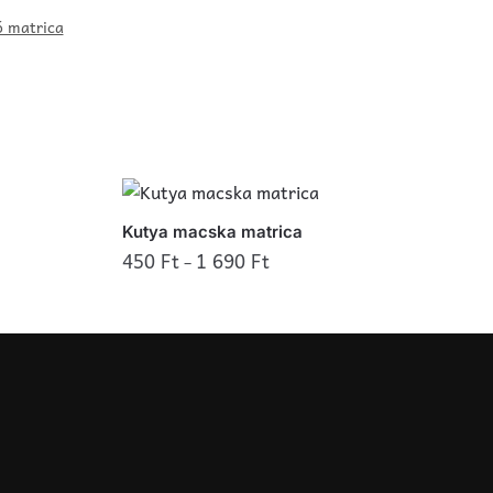
 matrica
Kutya macska matrica
450
Ft
1 690
Ft
–
Ennek
a
terméknek
több
variációja
van.
A