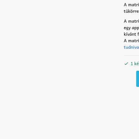
A matri
tükörre
A matri
egy app
kívánt 
A matri
tudniva
1 ké
Tacsk
matric
10
-
fehér
15
cm
menny