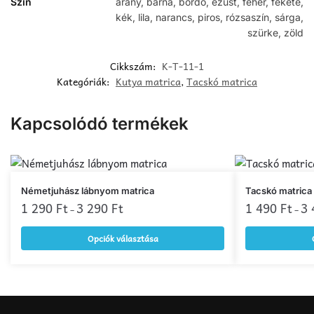
Szín
arany, barna, bordó, ezüst, fehér, fekete,
kék, lila, narancs, piros, rózsaszín, sárga,
szürke, zöld
Cikkszám:
K-T-11-1
Kategóriák:
Kutya matrica
,
Tacskó matrica
Kapcsolódó termékek
Ennek
Ennek
Németjuhász lábnyom matrica
Tacskó matrica
a
1 290
Ft
3 290
Ft
a
1 490
Ft
3
–
–
terméknek
terméknek
Opciók választása
több
több
variációja
variációja
van.
van.
A
A
változatok
változatok