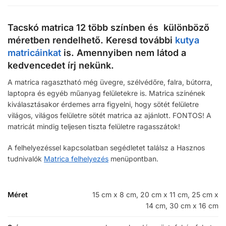
Tacskó matrica 12 több színben és különböző
méretben rendelhető. Keresd további
kutya
matricáinkat
is. Amennyiben nem látod a
kedvencedet írj nekünk.
A matrica ragasztható még üvegre, szélvédőre, falra, bútorra,
laptopra és egyéb műanyag felületekre is. Matrica színének
kiválasztásakor érdemes arra figyelni, hogy sötét felületre
világos, világos felületre sötét matrica az ajánlott. FONTOS! A
matricát mindig teljesen tiszta felületre ragasszátok!
A felhelyezéssel kapcsolatban segédletet találsz a Hasznos
tudnivalók
Matrica felhelyezés
menüpontban.
Méret
15 cm x 8 cm, 20 cm x 11 cm, 25 cm x
14 cm, 30 cm x 16 cm