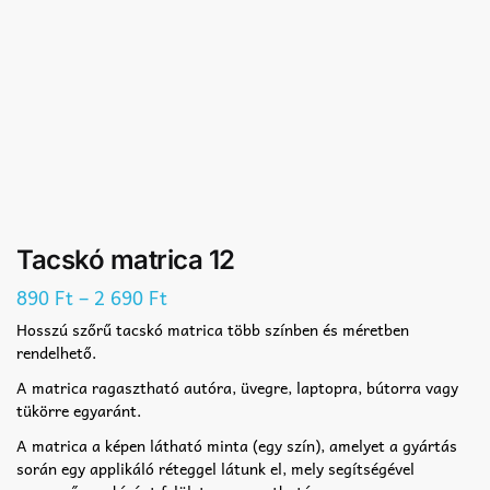
Tacskó matrica 12
–
890
Ft
2 690
Ft
Hosszú szőrű tacskó matrica több színben és méretben
rendelhető.
A matrica ragasztható autóra, üvegre, laptopra, bútorra vagy
tükörre egyaránt.
A matrica a képen látható minta (egy szín), amelyet a gyártás
során egy applikáló réteggel látunk el, mely segítségével