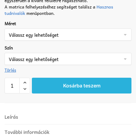
egyszerűen a kívánt felületre ragasztható.
A matrica felhelyezéséhez segítséget találsz a
Hasznos
tudnivalók
menüpontban.
Méret
Szín
Törlés
Tacskó
Kosárba teszem
matrica
12
mennyiség
Leírás
További információk