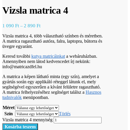
Vizsla matrica 4
1 090
Ft
2 890
Ft
–
Vizsla matrica 4, több választható színben és méretben.
A matrica ragasztható autóra, falra, laptopra, bútorra és
üvegre egyaránt.
Keresd további
kutya matricáinkat
a webáruházban.
Amennyiben nem látod kedvencedet írj nekünk:
info@matricazdfel.hu
A matrica a képen látható minta (egy szín), amelyet a
gyártás során egy applikáló réteggel látunk el, mely
segítségével egyszerűen a kívánt felületre ragasztható.
A matrica felhelyezéséhez segítséget találsz a
Hasznos
tudnivalók
menüpontban.
Méret
Szín
Törlés
Vizsla matrica 4 mennyiség
Kosárba teszem