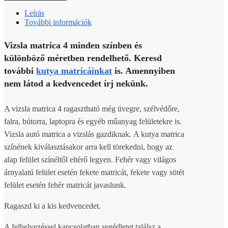
Leírás
További információk
Vizsla matrica 4 minden színben és
különböző méretben rendelhető. Keresd
további
kutya matricáinkat
is. Amennyiben
nem látod a kedvencedet írj nekünk.
A vizsla matrica 4 ragasztható még üvegre, szélvédőre,
falra, bútorra, laptopra és egyéb műanyag felületekre is.
Vizsla autó matrica a vizslás gazdiknak. A kutya matrica
színének kiválasztásakor arra kell törekedni, hogy az
alap felület színéltől eltérő legyen. Fehér vagy világos
árnyalatú felület esetén fekete matricát, fekete vagy sötét
felület esetén fehér matricát javaslunk.
Ragaszd ki a kis kedvencedet.
A felhelyezéssel kapcsolatban segédletet találsz a