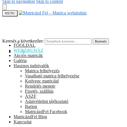
Skip to navigation
Skip to content
MENU
Keresés a következőre:
Keresés
FŐOLDAL
WEBÁRUHÁZ
0
Ft
0
Akciós matricák
Galéria
Hasznos tudnivalók
Matrica felhelyezés
Vasalható matrica felhelyezése
Kedvenc matricáid
Rendelés menete
Fizetés, szállítás
ÁSZF
Adatvédelmi tájékoztató
Barion
MatricázdFel Facebook
MatricázdFel Blog
Kapcsolat