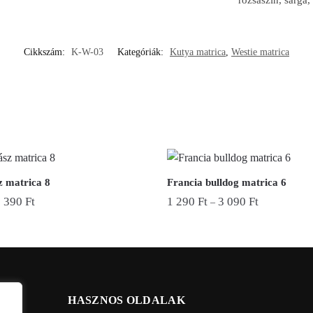
rózsaszín, sárga,
Cikkszám:
K-W-03
Kategóriák:
Kutya matrica
,
Westie matrica
 matrica 8
Francia bulldog matrica 6
3 390
Ft
1 290
Ft
3 090
Ft
–
Ennek
a
terméknek
több
variációja
HASZNOS OLDALAK