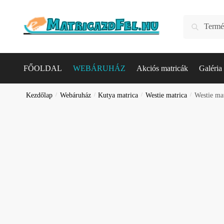
Skip
Skip
to
to
Keresés
Keresés
navigation
content
a
következőre:
FŐOLDAL
WEBÁRUHÁZ
Akciós matricák
Galéria
Kezdőlap
/
Webáruház
/
Kutya matrica
/
Westie matrica
/
Westie mat