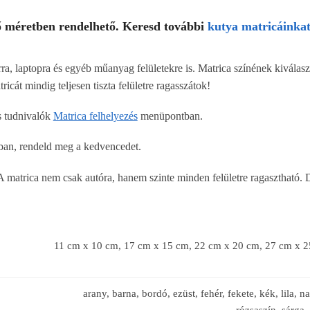
ő méretben rendelhető. Keresd további
kutya matricáinka
ra, laptopra és egyéb műanyag felületekre is. Matrica színének kiválaszt
icát mindig teljesen tiszta felületre ragasszátok!
os tudnivalók
Matrica felhelyezés
menüpontban.
an, rendeld meg a kedvencedet.
A matrica nem csak autóra, hanem szinte minden felületre ragasztható. 
11 cm x 10 cm, 17 cm x 15 cm, 22 cm x 20 cm, 27 cm x 
arany, barna, bordó, ezüst, fehér, fekete, kék, lila, na