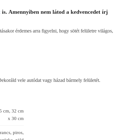
t
is. Amennyiben nem látod a kedvencedet írj
ásakor érdemes arra figyelni, hogy sötét felületre világos,
Dekoráld vele autódat vagy házad bármely felületét.
25 cm, 32 cm
x 30 cm
rancs, piros,