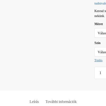
tudnival
Keresd 
nekünk.
Méret
Szín
Törlés
Westie
matrica
3
mennyi
Leírás
További információk