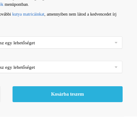
ók
menüpontban.
további
kutya matricáinkat
, amennyiben nem látod a kedvencedet írj
Kosárba teszem
ség