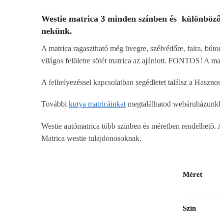
Westie matrica 3 minden színben és különböz
nekünk.
A matrica ragasztható még üvegre, szélvédőre, falra, bútor
világos felületre sötét matrica az ajánlott. FONTOS! A matr
A felhelyezéssel kapcsolatban segédletet találsz a Haszn
További
kutya matricáinkat
megtalálhatod webáruházunkb
Westie autómatrica több színben és méretben rendelhető. 
Matrica westie tulajdonosoknak.
Méret
Szín