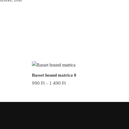
 szürke, zöld
Basset hound matrica 8
990
Ft
1 490
Ft
–
Ennek
a
terméknek
több
variációja