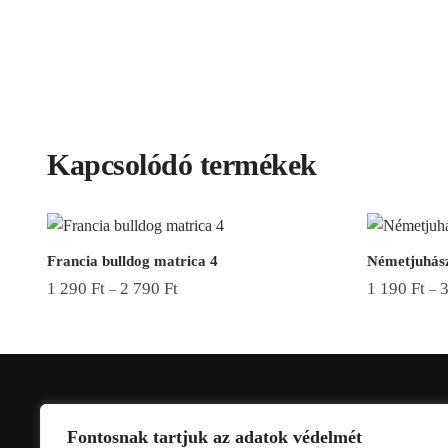
Kapcsolódó termékek
Francia bulldog matrica 4
Németjuhász
1 290
Ft
2 790
Ft
1 190
Ft
–
–
Ennek
Ennek
a
a
terméknek
terméknek
több
több
variációja
variációja
ELÉRHETŐSÉGEINK
Fontosnak tartjuk az adatok védelmét