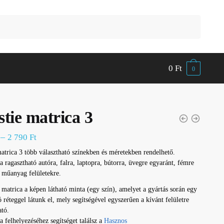
0
Ft
0
tie matrica 3
–
2 790
Ft
atrica 3 több választható színekben és méretekben rendelhető.
a ragasztható autóra, falra, laptopra, bútorra, üvegre egyaránt, fémre
 műanyag felületekre.
 matrica a képen látható minta (egy szín), amelyet a gyártás során egy
ó réteggel látunk el, mely segítségével egyszerűen a kívánt felületre
ató.
a felhelyezéséhez segítséget találsz a
Hasznos