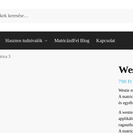
Hasznos tudnivalók
MatricázdFel Blog
Kapcsolat
rica 3
Wes
790
Ft
Westie m
A matric
és egyéb
A westie
applikál
ragaszth
A matric