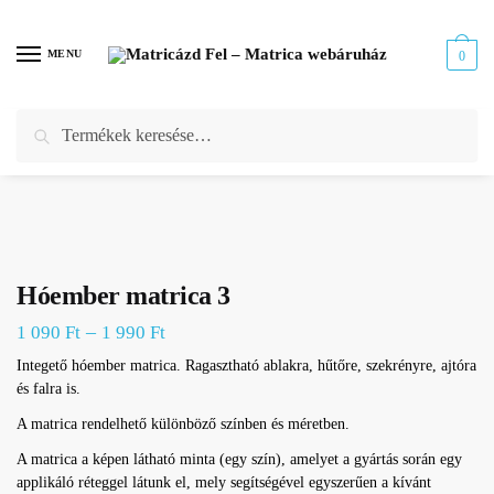
Skip
Skip
to
to
MENU
0
navigation
content
Keresés
Keresés
Kezdőlap
/
Webáruház
/
Matrica alkalomra
/
Karácsonyi matrica
/
Hóember matrica 3
a
következőre:
Hóember matrica 3
–
1 090
Ft
1 990
Ft
Integető hóember matrica. Ragasztható ablakra, hűtőre, szekrényre, ajtóra
és falra is.
A matrica rendelhető különböző színben és méretben.
A matrica a képen látható minta (egy szín), amelyet a gyártás során egy
applikáló réteggel látunk el, mely segítségével egyszerűen a kívánt