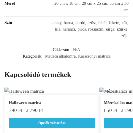
Méret
20 cm x 18 cm, 29 cm x 25 cm, 35 cm x 30
cm
Szín
arany, barna, bordó, ezüst, fehér, fekete, kék,
lila, narancs, piros, rózsaszín, sárga, szürke,
zöld
Cikkszám:
N/A
Kategóriák:
Matrica alkalomra
,
Karácsonyi matrica
Kapcsolódó termékek
Ennek
Ennek
Halloween matrica
Mézeskalács mat
a
a
790
Ft
2 790
Ft
650
Ft
2 19
–
–
terméknek
terméknek
Opciók választása
több
több
variációja
variációja