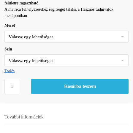
felületre ragasztható.
A matrica felhelyezéséhez segítséget találsz a Hasznos tudnivalók
menüpontban.
Méret
Szín
Törlés
Hóember
Kosárba teszem
matrica
3
mennyiség
További információk