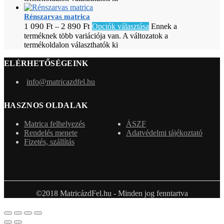
Rénszarvas matrica
1 090
Ft
2 890
Ft
–
Opciók választása
Ennek a
terméknek több variációja van. A változatok a
termékoldalon választhatók ki
ELÉRHETŐSÉGEINK
info@matricazdfel.hu
HASZNOS OLDALAK
Matrica felhelyezés
ÁSZF
Rendelés menete
Adatvédelmi tájékoztató
Fizetés, szállítás
©2018 MatricázdFel.hu - Minden jog fenntartva