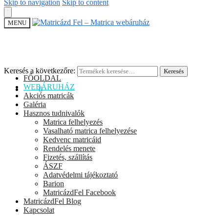
Skip to navigation
Skip to content
MENU
Keresés a következőre:
Keresés
FŐOLDAL
WEBÁRUHÁZ
0
Ft
0
Akciós matricák
Galéria
Hasznos tudnivalók
Matrica felhelyezés
Vasalható matrica felhelyezése
Kedvenc matricáid
Rendelés menete
Fizetés, szállítás
ÁSZF
Adatvédelmi tájékoztató
Barion
MatricázdFel Facebook
MatricázdFel Blog
Kapcsolat