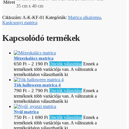
Méret
35 cm x 40 cm
Cikkszám:
A-K-KF-01
Kategóriák:
Matrica alkalomra
,
Karácsonyi matrica
Kapcsolódó termékek
Mézeskalács matrica
650
Ft
2 190
Ft
–
Opciók választása
Ennek a
terméknek több variációja van. A változatok a
termékoldalon választhatók ki
Tök halloween matrica 4
790
Ft
2 790
Ft
–
Opciók választása
Ennek a
terméknek több variációja van. A változatok a
termékoldalon választhatók ki
Nyúl matrica
750
Ft
1 690
Ft
–
Opciók választása
Ennek a
terméknek több variációja van. A változatok a
termékoldalon választhatók ki