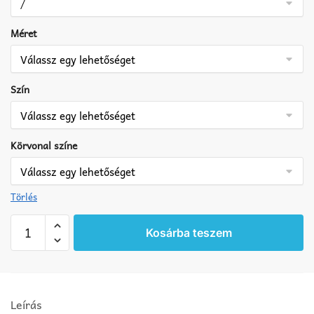
Méret
Szín
Körvonal színe
Törlés
Házszám
Kosárba teszem
matrica
két
színű
2
Leírás
mennyiség