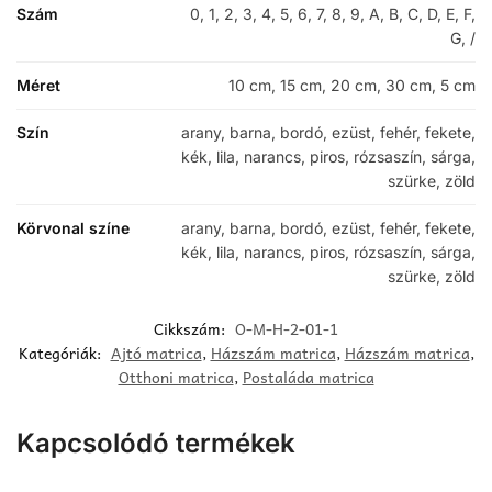
Szám
0, 1, 2, 3, 4, 5, 6, 7, 8, 9, A, B, C, D, E, F,
G, /
Méret
10 cm, 15 cm, 20 cm, 30 cm, 5 cm
Szín
arany, barna, bordó, ezüst, fehér, fekete,
kék, lila, narancs, piros, rózsaszín, sárga,
szürke, zöld
Körvonal színe
arany, barna, bordó, ezüst, fehér, fekete,
kék, lila, narancs, piros, rózsaszín, sárga,
szürke, zöld
Cikkszám:
O-M-H-2-01-1
Kategóriák:
Ajtó matrica
,
Házszám matrica
,
Házszám matrica
,
Otthoni matrica
,
Postaláda matrica
Kapcsolódó termékek