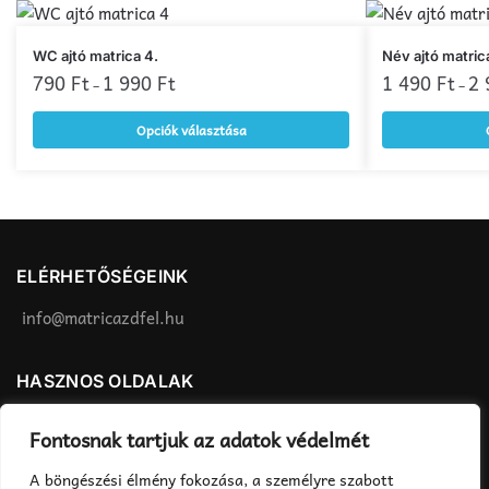
Ennek
Ennek
WC ajtó matrica 4.
Név ajtó matric
a
790
Ft
1 990
Ft
a
1 490
Ft
2
–
–
terméknek
terméknek
Opciók választása
több
több
variációja
variációja
van.
van.
A
A
változatok
változatok
a
a
ELÉRHETŐSÉGEINK
termékoldalon
termékoldalon
választhatók
választhatók
info@matricazdfel.hu
ki
ki
HASZNOS OLDALAK
Matrica felhelyezés
ÁSZF
Fontosnak tartjuk az adatok védelmét
Rendelés menete
Adatvédelmi tájékoztató
A böngészési élmény fokozása, a személyre szabott