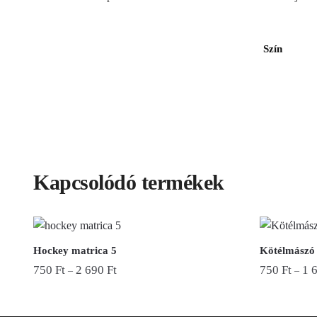
Szín
Kapcsolódó termékek
Hockey matrica 5
Kötélmászó 
750
Ft
2 690
Ft
750
Ft
1 
–
–
Ennek
Ennek
a
a