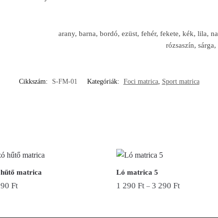
arany, barna, bordó, ezüst, fehér, fekete, kék, lila, na
rózsaszín, sárga,
Cikkszám:
S-FM-01
Kategóriák:
Foci matrica
,
Sport matrica
hűtő matrica
Ló matrica 5
690
Ft
1 290
Ft
3 290
Ft
–
Ennek
a