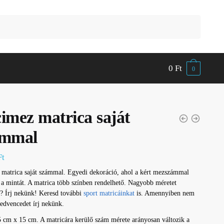
0
Ft
0
imez matrica saját
ámmal
Ft
matrica saját számmal. Egyedi dekoráció, ahol a kért mezszámmal
 a mintát. A matrica több színben rendelhető. Nagyobb méretet
l? Írj nekünk! Keresd további
sport matricáinkat
is. Amennyiben nem
kedvencedet írj nekünk.
 cm x 15 cm. A matricára kerülő szám mérete arányosan változik a