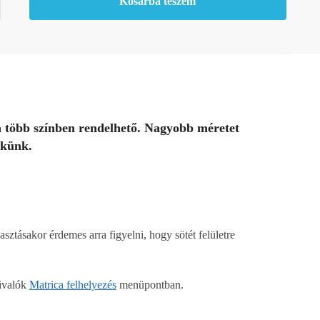
Kosárba teszem
l
ség
a több színben rendelhető. Nagyobb méretet
ekünk.
asztásakor érdemes arra figyelni, hogy sötét felületre
nivalók
Matrica felhelyezés
menüpontban.