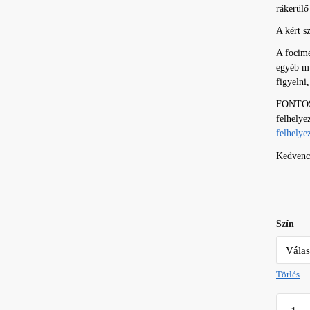
rákerül
A kért s
A focime
egyéb mű
figyelni,
FONTOS! 
felhelye
felhelye
Kedvenc 
Szín
Törlés
Focime