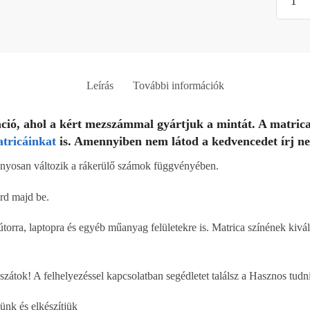
matrica
saját
számma
mennyi
Leírás
További információk
ció, ahol a kért mezszámmal gyártjuk a mintát. A matric
atricáinkat
is. Amennyiben nem látod a kedvencedet írj n
ányosan változik a rákerülő számok függvényében.
rd majd be.
útorra, laptopra és egyéb műanyag felületekre is. Matrica színének kivál
szátok! A felhelyezéssel kapcsolatban segédletet találsz a Hasznos tud
künk és elkészítjük