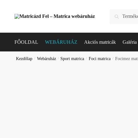
Skip
Skip
to
to
Keresés
Keresés
navigation
content
a
következőre:
FŐOLDAL
WEBÁRUHÁZ
Akciós matricák
Galéria
Kezdőlap
/
Webáruház
/
Sport matrica
/
Foci matrica
/
Focimez matr