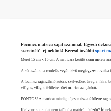
Focimez matrica saját számmal. Egyedi dekorá
szeretnél? Írj nekünk! Keresd további
sport m
Méret 15 cm x 15 cm. A matricára kerülő szám mérete ar
A kért számot a rendelés végén lévő megjegyzés rovatba í
A focimez ragasztható autóra, szélvédőre, üvegre, falra, b
világos, világos felületre sötét matrica az ajánlott.
FONTOS! A matricát mindig teljesen tiszta felületre ragas
Kedvenc sportodat nem találod a matricáin között? Írj ne