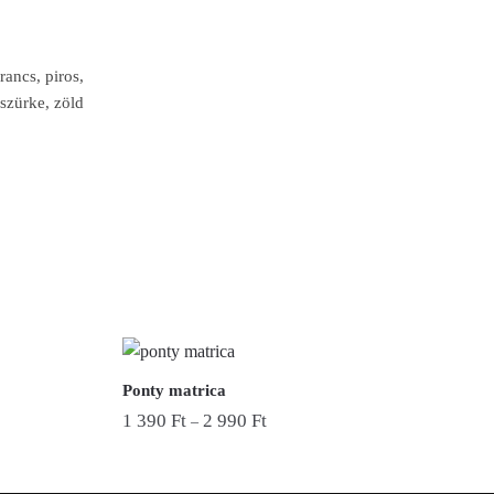
rancs, piros,
 szürke, zöld
Ponty matrica
1 390
Ft
2 990
Ft
–
Ennek
a