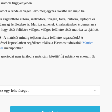
ő számok függvényében.
zámot a rendelés végén lévő megjegyzés rovatba írd majd be.
z ragasztható autóra, szélvédőre, üvegre, falra, bútorra, laptopra és
anyag felületekre is. Matrica színének kiválasztásakor érdemes arra
 hogy sötét felületre világos, világos felületre sötét matrica az ajánlott.
A matricát mindig teljesen tiszta felületre ragasszátok! A
zéssel kapcsolatban segédletet találsz a Hasznos tudnivalók
Matrica
zés
menüpontban.
sportodat nem találod a matricáin között? Írj nekünk és elkészítjük
z