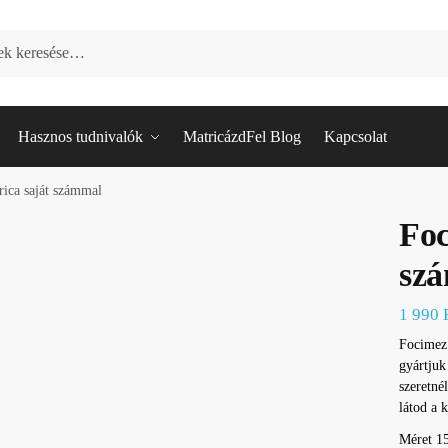
Hasznos tudnivalók
MatricázdFel Blog
Kapcsolat
ica saját számmal
Foc
sz
1 990
Focimez 
gyártjuk
szeretné
látod a 
Méret 15