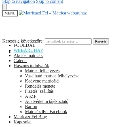
Skip to navigation
Skip to content
MENU
Keresés a következőre:
Keresés
FŐOLDAL
WEBÁRUHÁZ
0
Ft
0
Akciós matricák
Galéria
Hasznos tudnivalók
Matrica felhelyezés
Vasalható matrica felhelyezése
Kedvenc matricáid
Rendelés menete
Fizetés, szállítás
ÁSZF
Adatvédelmi tájékoztató
Barion
MatricázdFel Facebook
MatricázdFel Blog
Kapcsolat