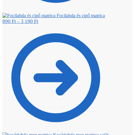
Focilabda és cipő matrica
890
Ft
3 190
Ft
–
Kosárlabda mez matrica saját