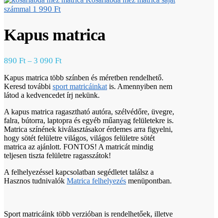
1 990
Ft
számmal
Kapus matrica
890
Ft
3 090
Ft
–
Kapus matrica több színben és méretben rendelhető.
Keresd további
sport matricáinkat
is. Amennyiben nem
látod a kedvencedet írj nekünk.
A kapus matrica ragasztható autóra, szélvédőre, üvegre,
falra, bútorra, laptopra és egyéb műanyag felületekre is.
Matrica színének kiválasztásakor érdemes arra figyelni,
hogy sötét felületre világos, világos felületre sötét
matrica az ajánlott. FONTOS! A matricát mindig
teljesen tiszta felületre ragasszátok!
A felhelyezéssel kapcsolatban segédletet találsz a
Hasznos tudnivalók
Matrica felhelyezés
menüpontban.
Sport matricáink több verzióban is rendelhetőek, illetve