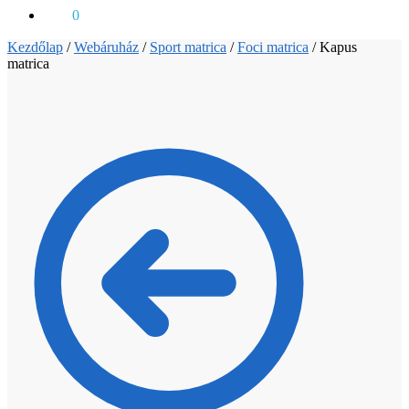
0
Ft
0
Kezdőlap
/
Webáruház
/
Sport matrica
/
Foci matrica
/
Kapus
matrica