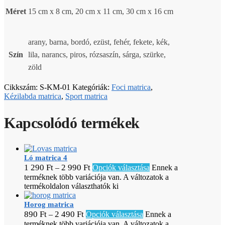
Méret
15 cm x 8 cm, 20 cm x 11 cm, 30 cm x 16 cm
arany, barna, bordó, ezüst, fehér, fekete, kék,
Szín
lila, narancs, piros, rózsaszín, sárga, szürke,
zöld
Cikkszám:
S-KM-01
Kategóriák:
Foci matrica
,
Kézilabda matrica
,
Sport matrica
Kapcsolódó termékek
Ló matrica 4
1 290
Ft
2 990
Ft
–
Opciók választása
Ennek a
terméknek több variációja van. A változatok a
termékoldalon választhatók ki
Horog matrica
890
Ft
2 490
Ft
–
Opciók választása
Ennek a
terméknek több variációja van. A változatok a