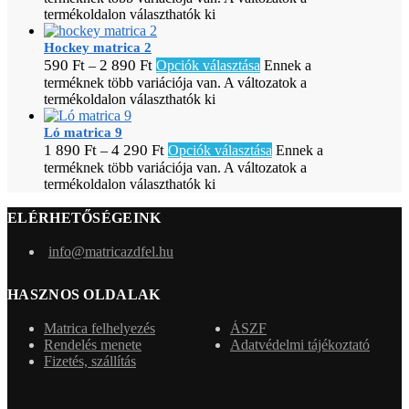
termékoldalon választhatók ki
Hockey matrica 2
590
Ft
2 890
Ft
–
Opciók választása
Ennek a
terméknek több variációja van. A változatok a
termékoldalon választhatók ki
Ló matrica 9
1 890
Ft
4 290
Ft
–
Opciók választása
Ennek a
terméknek több variációja van. A változatok a
termékoldalon választhatók ki
ELÉRHETŐSÉGEINK
info@matricazdfel.hu
HASZNOS OLDALAK
Matrica felhelyezés
ÁSZF
Rendelés menete
Adatvédelmi tájékoztató
Fizetés, szállítás