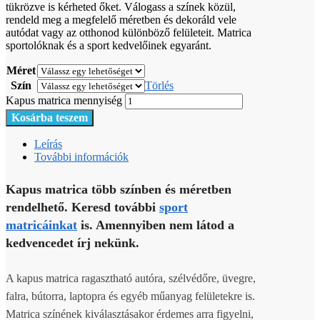
tükrözve is kérheted őket. Válogass a színek közül,
rendeld meg a megfelelő méretben és dekoráld vele
autódat vagy az otthonod különböző felületeit. Matrica
sportolóknak és a sport kedvelőinek egyaránt.
Méret
Szín
Törlés
Kapus matrica mennyiség
Kosárba teszem
Leírás
További információk
Kapus matrica több színben és méretben
rendelhető. Keresd további
sport
matricáinkat
is. Amennyiben nem látod a
kedvencedet írj nekünk.
A kapus matrica ragasztható autóra, szélvédőre, üvegre,
falra, bútorra, laptopra és egyéb műanyag felületekre is.
Matrica színének kiválasztásakor érdemes arra figyelni,