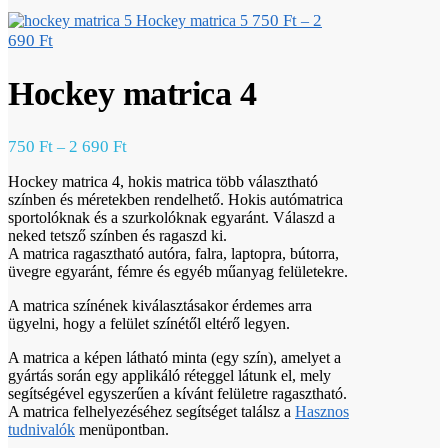
750
Ft
2
Hockey matrica 5
–
690
Ft
Hockey matrica 4
750
Ft
2 690
Ft
–
Hockey matrica 4, hokis matrica több választható
színben és méretekben rendelhető. Hokis autómatrica
sportolóknak és a szurkolóknak egyaránt. Válaszd a
neked tetsző színben és ragaszd ki.
A matrica ragasztható autóra, falra, laptopra, bútorra,
üvegre egyaránt, fémre és egyéb műanyag felületekre.
A matrica színének kiválasztásakor érdemes arra
ügyelni, hogy a felület színétől eltérő legyen.
A matrica a képen látható minta (egy szín), amelyet a
gyártás során egy applikáló réteggel látunk el, mely
segítségével egyszerűen a kívánt felületre ragasztható.
A matrica felhelyezéséhez segítséget találsz a
Hasznos
tudnivalók
menüpontban.