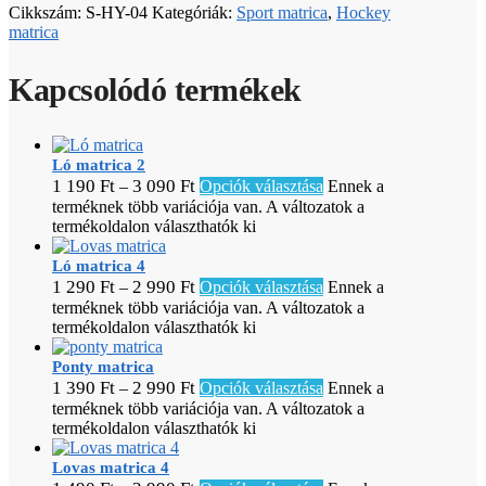
Cikkszám:
S-HY-04
Kategóriák:
Sport matrica
,
Hockey
matrica
Kapcsolódó termékek
Ló matrica 2
1 190
Ft
3 090
Ft
–
Opciók választása
Ennek a
terméknek több variációja van. A változatok a
termékoldalon választhatók ki
Ló matrica 4
1 290
Ft
2 990
Ft
–
Opciók választása
Ennek a
terméknek több variációja van. A változatok a
termékoldalon választhatók ki
Ponty matrica
1 390
Ft
2 990
Ft
–
Opciók választása
Ennek a
terméknek több variációja van. A változatok a
termékoldalon választhatók ki
Lovas matrica 4